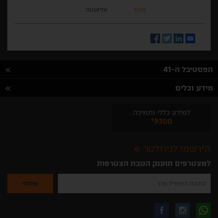
מקור
אליאנטה
Facebook
Twitter
LinkedIn
Email
הפסטיבל ה-41
מידע וכלים
למידע כללי ותמיכה
*9300
הירשמו לניוזלטר
למצטרפים תוענק הטבת הצטרפות
נא
להזין
את
כתובת
האימייל
לקבלת
עקבו
עקבו
שלך
להרשמה