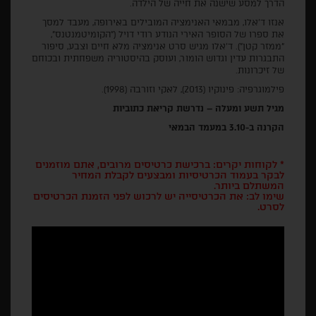
הדרך למסע שישנה את חייה של הילדה.
אנזו ד'אלו, מבמאי האנימציה המובילים באירופה, מעבד למסך
את ספרו של הסופר האירי הנודע רודי דויל ("הקומיטמנטנס",
"ממזר קטן"). ד'אלו מגיש סרט אנימציה מלא חיים וצבע, סיפור
התבגרות עדין וגדוש הומור, ועוסק בהיסטוריה משפחתית ובכוחם
של זיכרונות.
פילמוגרפיה: פינוקיו (2013), לאקי וזורבה (1998).
מגיל תשע ומעלה – נדרשת קריאת כתוביות
הקרנה ב-3.10 במעמד הבמאי
* לקוחות יקרים: ברכישת כרטיסים מרובים, אתם מוזמנים
לבקר בעמוד הכרטיסיות ומבצעים לקבלת המחיר
המשתלם ביותר.
שימו לב: את הכרטיסייה יש לרכוש לפני הזמנת הכרטיסים
לסרט.