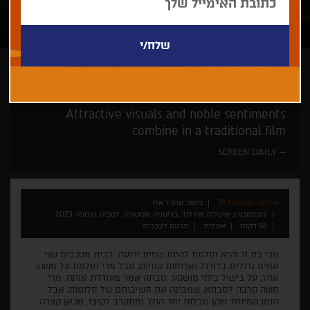
אנזו ד'אלו
לכל המשפחה
במעמד היוצרים
Attractive visuals and noble sentiments
combine in a traditional film
SCREEN DAILY
ארכיון - פסטיבל 39
בימוי: אנזו ד'אלו
לוקסמבורג, איטליה, אירלנד, בריטניה, אסטוניה, לטביה, גרמניה 2023
88 דקות
אנגלית
תרגום לעברית
מרי בת 11 והיא חולמת להיות שפית ידועה. בבית מככבים שני
אחים גדולים, כדורגל וארוחות קנויות, אבל מרי חולמת על משהו
אחר, על בישול ביתי מושקע. סבתה אֶמֶר מעודדת אותה. מרי
חשה קרבה לסבתא, שמבינה את חשיבותם של חלומות, אבל
הזמן המיוחד שהן מבלות יחד הולך ומתקרב לקיצו. מכאן קצרה