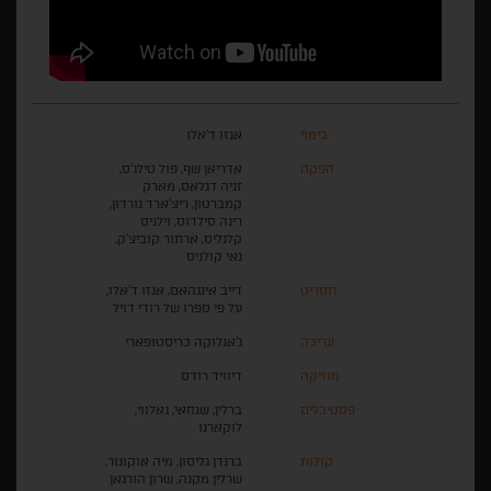
בימוי
אנזו ד'אלו
הפקה
אדריאן שף, פול טילג'ס,
זניה דגלאס, מארק
קמברטון, ריצ'ארד גורדון,
רינה סילדוס, וילניס
קלנליס, ארתור קוביצ'ק,
גאי קולניס
תסריט
דייב אינגהאם, אנזו ד'אלו,
על פי ספרו של רודי דויל
עריכה
ג'אנלוקה כריסטופארי
מוזיקה
דיוויד רודס
פסטיבלים
ברלין, שנחאי, גאלווי,
לוקארנו
קולות
ברנדן גליסון, מיה אוקונור,
שרלין מקנה, שרון הורגאן