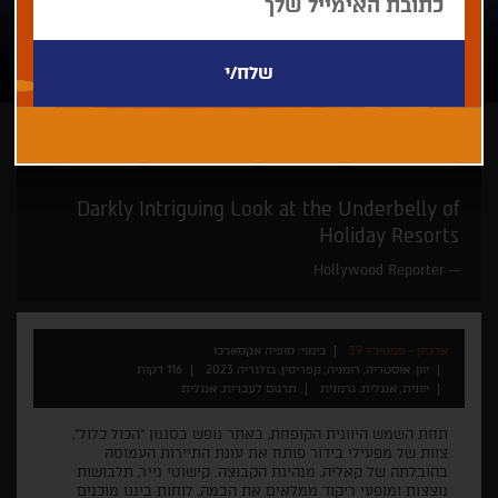
סופיה אקסארכו
זוכי פרסים
במעמד היוצרים
רק בחיפה
Darkly Intriguing Look at the Underbelly of
Holiday Resorts
Hollywood Reporter
ארכיון - פסטיבל 39
בימוי: סופיה אקסארכו
יוון, אוסטריה, רומניה, קפריסין, בולגריה 2023
116 דקות
יוונית, אנגלית, גרמנית
תרגום לעברית, אנגלית
תחת השמש היוונית הקופחת, באתר נופש בסגנון "הכול כלול",
צוות של מפעילי בידור פותח את עונת התיירות העמוסה
בהובלתה של קאליה, מנהיגת הקבוצה. קישוטי נייר, תלבושות
נוצצות ומופעי ריקוד ממלאים את הבמה, לוחות בינגו מוכנים