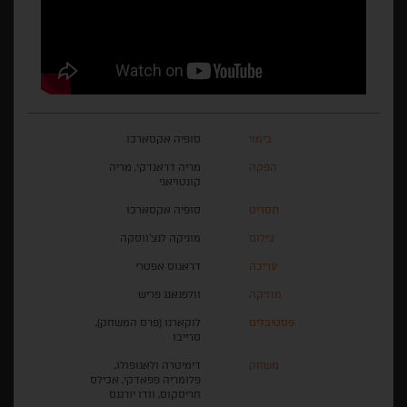
בימוי
סופיה אקסארכו
הפקה
מריה דראנדקי, מריה
קונטויאני
תסריט
סופיה אקסארכו
צילום
מוניקה לנצ'ווסקה
עריכה
דראגוס אפטרי
מוזיקה
וולפגאנג פריש
פסטיבלים
לוקארנו (פרס המשחק),
סרייבו
משחק
דימיטרה ולאגופולו,
פלומריה פפאדקי, אכילס
חריסקוס, וודו יורגנס