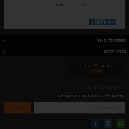
מקור
שלאק
Facebook
Twitter
LinkedIn
Email
הפסטיבל ה-41
מידע וכלים
למידע כללי ותמיכה
*9300
הירשמו לניוזלטר
למצטרפים תוענק הטבת הצטרפות
נא
להזין
את
כתובת
האימייל
לקבלת
עקבו
עקבו
שלך
להרשמה