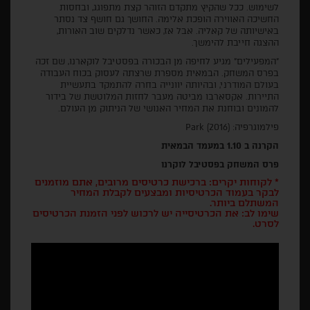
לשימוש. ככל שהקיץ מתקדם הזוהר קצת מתפוגג, ובחסות
החשיכה האווירה הופכת אלימה. החושך גם חושף צד נסתר
באישיותה של קאליה. אבל אז, כאשר נדלקים שוב האורות,
ההצגה חייבת להימשך.
"המפעילים" מגיע לחיפה מן הבכורה בפסטיבל לוקארנו, שם זכה
בפרס המשחק. הבמאית מספרת שרצתה לעסוק בכוח העבודה
בעולם המודרני, ובהיותה יוונייה בחרה להתמקד בתעשיית
התיירות. אקסארבו מביטה מעבר לחזות המלוטשת של בידור
להמונים ובוחנת את המחיר האנושי של הניתוק מן העולם.
פילמוגרפיה: Park (2016)
הקרנה ב 1.10 במעמד הבמאית
פרס המשחק בפסטיבל לוקרנו
* לקוחות יקרים: ברכישת כרטיסים מרובים, אתם מוזמנים
לבקר בעמוד הכרטיסיות ומבצעים לקבלת המחיר
המשתלם ביותר.
שימו לב: את הכרטיסייה יש לרכוש לפני הזמנת הכרטיסים
לסרט.