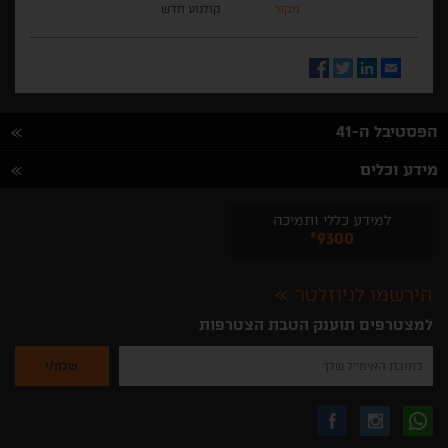
מקור
קולנוע חדש
Facebook
Twitter
LinkedIn
Email
הפסטיבל ה-41
מידע וכלים
למידע כללי ותמיכה
*9300
הירשמו לניוזלטר
למצטרפים תוענק הטבת הצטרפות
נא
להזין
את
כתובת
האימייל
לקבלת
עקבו
עקבו
שלך
להרשמה