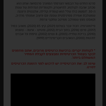
סרטו החדש של הבמאי הצרפתי המוערך פרנסואה אוזון הוא
מכתב אהבה לקולנוע, לתיאטרון, ולקומדיות הגדולות של שנות
ה-30. "הפשע כולו שלי" הוא קומדיה קלילה, אלגנטית ורעננה
שמשלבת אמירה פמיניסטית שנונה עם עיצוב אמנותי מרהיב,
וקאסט נוצץ שמורכב ממיטב שחקני צרפת.
פילמוגרפיה: הכול עבר בשלום (2021), קיץ 85 (2020), מאהב כפול
(2017), פרנץ (2016), בתוך הבית (2012), פוטיש - אישה - צעצוע
(2010), בריכת שחייה (2003), 8 נשים (2002), טיפות על אבנים
לוהטות (2000), הנאהבים הקרימינליים (1999).
* לקוחות יקרים: ברכישת כרטיסים מרובים, אתם מוזמנים
לבקר בעמוד הכרטיסיות ומבצעים לקבלת המחיר
המשתלם ביותר.
שימו לב: את הכרטיסייה יש לרכוש לפני הזמנת הכרטיסים
לסרט.