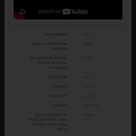
בימוי
פרנסואה אוזון
הפקה
אריק אלטמאייר, ניקולא
אלטמאייר
תסריט
פרנסואה אוזון, בהשראת
המחזה של ז'ורז' בר
ולואיז ורנייה
צילום
מנואל דקוסה
עריכה
לור גארדט
מוזיקה
פיליפ רומבי
פסטיבלים
איסטנבול
משחק
נדיה טרשקביץ, רבקה
מאדר, איזבל הופר, פבריס
לושיני, אנדרה דוסולייה,
דני בון