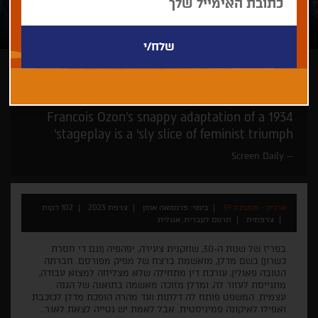
פרנסואה אוזון
עונג שישי צרפתי
Francois Ozon’s snappy adaptation of a 1934
stageplay is a ‘sly slice of feminist triumph’
Screen Daily
ארכיון - פסטיבל 39
בימוי: פרנסואה אוזון
צרפת 2023
102 דקות
צרפתית
תרגום לעברית, אנגלית
בפריז של שנות ה-30, שחקנית צעירה, יפהפיה (וגם די חסרת
כשרון) בשם מדלן, מואשמת ברצח של מפיק מפורסם. חברתה
הטובה פאולין, עורכת דין מתחילה שלא מצליחה למצוא עבודה,
מתגייסת לעזור לה, ומדלן מזוכה מאשמה בתואנה של הגנה
עצמית. המשפט פותח לה דלתות ועד מהרה הופכת מדלן לכוכבת
ואפילו לאיקונה פמיניסטית. אבל לאמת יש נטייה לצאת לאור...