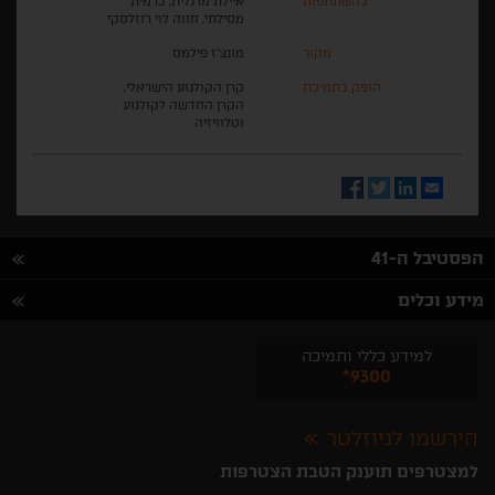
בהשתתפות
איילת מרגלית, כרמית
מסילתי, חווה לוי רוזלסקי
מקור
מונצ'ז פילמס
הופק בתמיכת
קרן הקולנוע הישראלי,
הקרן החדשה לקולנוע
וטלוויזיה
Facebook
Twitter
LinkedIn
Email
הפסטיבל ה-41
מידע וכלים
למידע כללי ותמיכה
*9300
הירשמו לניוזלטר
למצטרפים תוענק הטבת הצטרפות