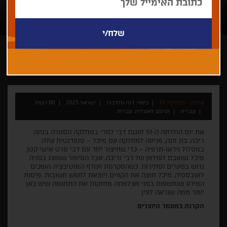
דנה גולדברג
ארכיון - פסטיבל 39
בימוי: דנה גולדברג
ישראל 2023
80 דקות
עברית
תרגום לאנגלית, עברית
את יום הולדתה ה-51 חוגגת דבי לסרי במחלקה הסגורה בגהה.
ריבה, בת זוגה, מגיעה למחלקה עם מיכל – סטודנטית שלה
במסלול וידאו-תרפיה – כדי שתיצור יחד עם דבי סרט אישי קטן.
מיכל נשאבת לעולמן של דבי וריבה, אבל הסיפור שמוצג בפניה
גדוש בפערים וסתירות. כשהסקרנות ועודף המוטיבציה הופכים
לאובססיה, מיכל חוצה את הקווים ויוצאת לחפש תשובות. פיסות
המידע שנחשפות בפני מצלמתה מחזקות את התחושה שיש כאן
יותר ממה שנראה לעין.
הקרנה במעמד היוצרים