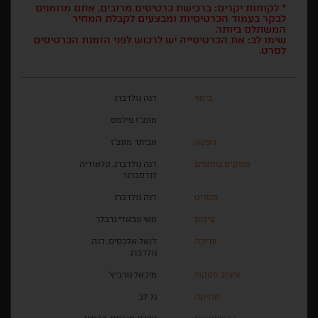
* לקוחות יקרים: ברכישת כרטיסים מרובים, אתם מוזמנים
לבקר בעמוד הכרטיסיות ומבצעים לקבלת המחיר
המשתלם ביותר.
שימו לב: את הכרטיסייה יש לרכוש לפני הזמנת הכרטיסים
לסרט.
בימוי
דנה גולדברג
מונצ'ז פילמס
הפקה
אביתר מונצ'ז
מפיקים שותפים
דנה גולדברג, קלאודיה
לנדסברגר
תסריט
דנה גולדברג
צילום
מאי עבאדי גרבלר
עריכה
ז'ואל אלכסיס, דנה
גולדברג
עיצוב פסקול
מיכאל גורביץ'
מוזיקה
גל לב