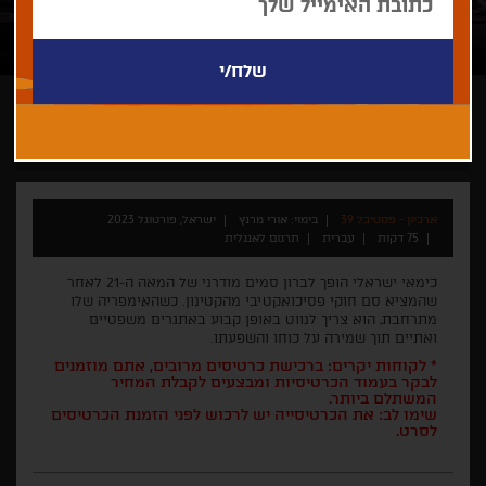
אורי מרנץ
ארכיון - פסטיבל 39
בימוי: אורי מרנץ
ישראל, פורטוגל 2023
75 דקות
עברית
תרגום לאנגלית
כימאי ישראלי הופך לברון סמים מודרני של המאה ה-21 לאחר
שהמציא סם חוקי פסיכואקטיבי מהקטינון. כשהאימפריה שלו
מתרחבת, הוא צריך לנווט באופן קבוע באתגרים משפטיים
ואתיים תוך שמירה על כוחו והשפעתו.
* לקוחות יקרים: ברכישת כרטיסים מרובים, אתם מוזמנים
לבקר בעמוד הכרטיסיות ומבצעים לקבלת המחיר
המשתלם ביותר.
שימו לב: את הכרטיסייה יש לרכוש לפני הזמנת הכרטיסים
לסרט.