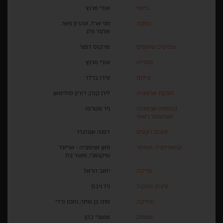
בימוי
אורי מרנץ
הפקה
חגי ארד, אהרון פאר,
אלעד פלג
מפיקים שותפים
מרקוס דפנר
תסריט
אורי מרנץ
צילום
עידו ברלד
הפקת אנימציה
לירן קורן, דורון סולימאן
קונספט אנימציה
ניר מטרסו
ואנימטור ראשי
עיצוב רקעים
דפנה אנגלנדר
קומפיזיציה ואפטר
פאן אנימציה - אריעד
שיקנאג'י, מאור צח
עריכה
יואב הראל
עיצוב פסקול
ניל גיבס
מוזיקה
סתו בן שחר, נועם ורדי
משחק
אושרי כהן