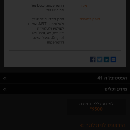
מקור
דרומהפקות, Yes Docu,
Yes Original
הופק בתמיכת
הקרן החדשה לקולנוע
ולטלוויזיה - NFCT, המיזם
לקולנוע ולטלוויזיה
ירושלים, Yes Docu, Yes
Original, מפעל הפיס,
דרומהפקות
Facebook
Twitter
LinkedIn
Email
הפסטיבל ה-41
מידע וכלים
למידע כללי ותמיכה
*9300
הירשמו לניוזלטר