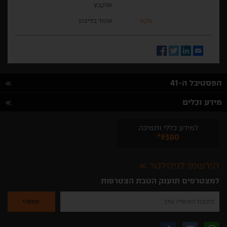
אלקבץ
מקור
אהוד בלייברג
Facebook
Twitter
LinkedIn
Email
הפסטיבל ה-41
מידע וכלים
למידע כללי ותמיכה
*9300
הירשמו לניוזלטר
למצטרפים תוענק הטבת הצטרפות
נא
להזין
את
כתובת
האימייל