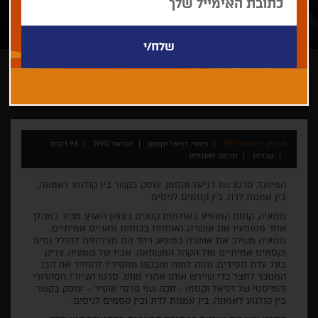
דניאל וקסמן
ארכיון - פסטיבל 39
בימוי: דניאל וקסמן
ישראל 1990
94 דקות
עברית
תרגום לאנגלית
המיועד, סרטו של דניאל וקסמן, עוסק בקשר בין קולנוע לאמונה,
בין אמנות לדת, בין קסמים לניסים.
שמעיה, קוסם המופיע באולמות קטנים בצפון הארץ, מכיר במהלך
אחד ממופעיו את אושרה, האוחזת בכוחות מאגיים אמיתיים.
שמעיה משלב את אושרה במופע, ויחד הם מצליחים לחולל נסים
וקסמים אמיתיים מול הקהל המשתאה. אביו של שמעיה, צדיק
בעל עדת חסידים, נוטה למות ומבקש מחסידיו להחזיר את הבן
המנוכר לחצר כדי שיירש אותו אחרי מותו. סרטו הציורי, הסהרורי
והמיסטי של דניאל וקסמן - זוכה שני פרסי אופיר – עוסק בקשר
בין קולנוע לאמונה, בין אמנות לדת ובין קסמים לניסים.