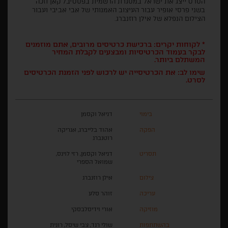
הסרט ייצג את ישראל במסגרת הרשמית בפסטיבל קאן וזכה
בשני פרסי אופיר עבור העיצוב האמנותי של אבי אביבי ועבור
הצילום הנפלא של אילן רוזנברג.
* לקוחות יקרים: ברכישת כרטיסים מרובים, אתם מוזמנים
לבקר בעמוד הכרטיסיות ומבצעים לקבלת המחיר
המשתלם ביותר.
שימו לב: את הכרטיסייה יש לרכוש לפני הזמנת הכרטיסים
לסרט.
בימוי
דניאל וקסמן
הפקה
אהוד בלייברג, אנריקה
רוטנברג
תסריט
דניאל וקסמן, רזי לוינס,
שמואל הספרי
צילום
אילן רוזנברג
עריכה
זוהר סלע
מוזיקה
אורי וידיסלבסקי
בהשתתפות
שולי רנד, צבי שיסל, רונית