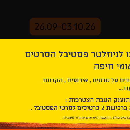
26.09-03.10.26
 לניוזלטר פסטיבל הסרטים
ארכיון
ומי חיפה
ת
נים על סרטים , אירועים , הקרנות
סרטים לקהל דובר רו
ד...
תוענק הטבת הצטרפות :
Facebook
Twitter
LinkedIn
Email
רטיס מלא . ההטבה היא אישית וחד פעמית .