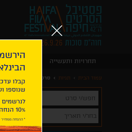
הירשמו
תחרויות ותעשייה
מידע כללי
הבינלא
עמוד הבית
תגיות
סרטים לקהל דובר רוסי
קבלו עדכו
שנוספו ועו
חפש/י
סרט
לנרשמים 
10% הנחה ברכישת 2 כרטיסים לסרטי הפסטיבל .
בחר/י תאריך
* ההנחה ממחיר כ