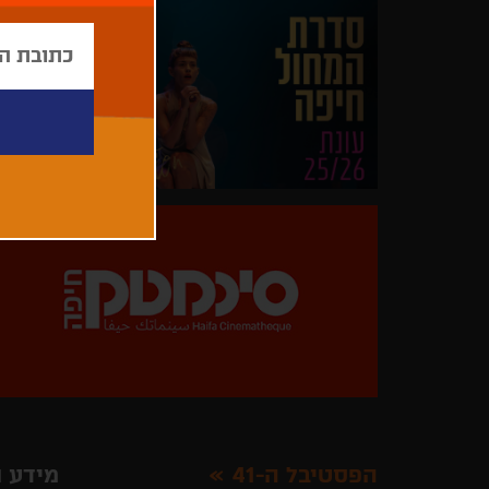
הפסטיבל ה-41
מידע ו