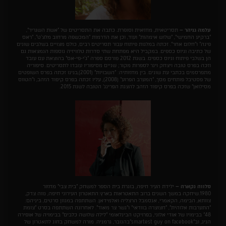
עלמה גניהר –
תסריטאית, מחזאית וסופרת. כתבה את התסריטים של "אשת השגריר",
"ברקיע החמישי", "שלוש אימהות" ועוד, וכן את הדרמות "המכשפה מרחוב מלצ'ט", "ראס
פינה" ו"חלום אחר". זכתה במלגות פיתוח עבור תסריטים רבים, כולם מצויים בשלבים שונים
של כתיבה וגיוס כספים. במקביל היא מפתחת שתי סדרות טלוויזיה נוספות הנמצאות גם
הן בשלבי פיתוח וגיוס כספים. בשנת 2012 פורסם ספרה "ג'י-פי-אס" בהוצאת עם עובד
וזכה בפרס טובה ויצחק וינר לספרות מקור; שניים מסיפוריו עובדו לתסריטים. סיפוריה
מתפרסמים בכתבי עת שונים. בין מחזותיה: "השבויות" (2001),בגינו זכתה בפרס השופטים
של פסטיבל פותחים מסך, "המערב הפרוע" (2008), עליו זכתה בפרס קיפוד הזהב, ו"הטווס
מסילואן" שזכה בפרס קיפוד הזהב להצגת הפרינג' הטובה לשנת 2015.
סלווה נקארה –
ילידת העיר חיפה, בוגרת בית הספר למשחק "בית צבי" מחזור
1980.שיחקה במשך השנים ברוב התאטראות בארץ:התאטרון העירוני חיפה, נווה צדק,
צוותא, הבימה, הקאמרי, אנסמבל הרצליה ואלמידאן. השתתפה במגוון סרטים, ביניהם:
"התערבות אלוהית", "חצוצרה בוודאי" ו"גשר צר מאוד". לאחרונה השתתפה בסרט "צומת
48" בבימויו של אודי אלוני, בפרויקט הבינלאומי "לילה שלושה כלבים" בבימויה של אופירה
הניג, וב"smartest guy on facebook"בהנובר, גרמניה. מורה למשחק בחוג לתאטרון של