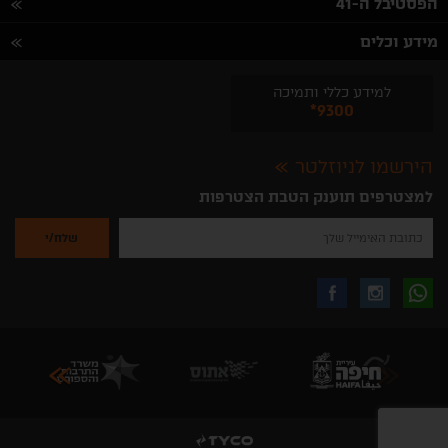
הפסטיבל ה-41
מידע וכלים
למידע כללי ותמיכה
*9300
הירשמו לניוזלטר
למצטרפים תוענק הטבת הצטרפות
נא
להזין
את
כתובת
האימייל
לקבלת
עקבו
עקבו
שלך
להרשמה
לקבלת
עידכונים
אחרינו
אחרינו
ניוזלטרים
מהאתר
בווצאפ
באינסטגרם
בפייסבוק