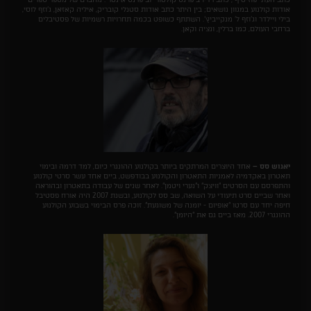
אודות קולנוע במגוון נושאים; בין היתר כתב אודות סטנלי קובריק, איליה קאזאן, ג'וזף לוסי,
בילי ויילדר וג'וזף ל' מנקייביץ'. השתתף כשופט בכמה תחרויות רשמיות של פסטיבלים
ברחבי העולם, כמו ברלין, ונציה וקאן.
יאנוש סס –
אחד היוצרים המרתקים ביותר בקולנוע ההונגרי כיום, למד דרמה ובימוי
תאטרון באקדמיה לאמניות התאטרון והקולנוע בבודפשט, ביים אחד עשר סרטי קולנוע
והתפרסם עם הסרטים "וויצק" ו"נערי ויטמן". לאחר שנים של עבודה בתאטרון ובהוראה
ואחר שביים סרט תיעודי על השואה, שב סס לקולנוע, ובשנת 2007 היה אורח פסטיבל
חיפה יחד עם סרטו "אופיום - יומנה של משוגעת". זוכה פרס הבימוי בשבוע הקולנוע
ההונגרי 2007. מאז ביים גם את "היומן".