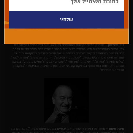
רוני כצנלסון –
מוותיקי צלמי הקולנוע והטלוויזיה בישראל, בוגר בית הספר לקולנוע בית
צבי, מרצה באוניברסיטת ת"א, מכללת ספיר ובית הספר במעלה. זכה בפרס עדשת הזהב,
פרס הצילום בפסטיבל דוקאביבובפרס הצילום מטעם פורום היוצרים הדוקומנטריים. בין
הסדרות והסרטים הרבים שצילם: "יזכור, עבדי הזיכרון","היוזמה הצרפתית", "מתחת לגשר",
"שלוש אחיות", "סוררת", "היעלמות", "זמן אוויר", "שקרים לבנים", ו"החיים בינתיים". בארבע
השנים האחרונות הוא שותף בפרויקט קולנועי יוצא דופן בחשיבותו ובהיקפו – "בעקבות
השואה המוסתרת".
מישל סימון –
מרצה מן המניין ללימודים אמריקאיים באוניברסיטת פאריז 7, חבר מערכת
כתב העת "פוזיטיף", כתב רדיו ב"פרנס קולטור" וב"פרנס אינטר". מחברם של מספר ספרים