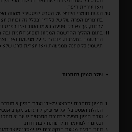
הסרט כל טענה ו/או דרישה ו/או תביעה, מכל מין ו
ו/או עיריית חיפה.
הגשת חומרי היח"צ של הסרט לפסטיבל מהווה הצה
בחומרים הפרה של של כל דין ובכלל זה זכויות יוצ
לרבות, אך לא רק, פגיעה בשמו הטוב ו/או בפרטיות
בתום ההליך ההרשמה המקוון תופיע חלונית ובה
ההרשמה במערכת. מובהר כי על מגיש/ת ו/או יוצר
תישמע כל טענה ממגיש/ת ו/או יוצר/ת סרט שלא פ
שלב המיון לתחרות
המיון לתחרות יתבצע על-ידי ועדת המיון שתורכב
הנהלת הפסטיבל ועל-פי שיקול דעתה, מקרב אנשי 
ועדת המיון תפעל לבחירת הסרטים אשר ישתתפו
וכמוגדר למועמדות להשתתף בתחרות.
חוות הדעת מטעם הלקטורים לא ימסרו ליוצרים/ות