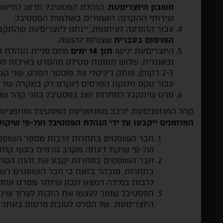
חשבון היוצרים/ות
. הנהלת הפסטיבל תדאג לתיאום
שירותי ההקרנה האמורים באולמות הפסטיבל.
עבור ההודעה לעיתונות, יינתנו ליוצרים/ות שהתקב
הפרסום בעברית
שצורפו להגשה.
היוצרים/ות יגישו
תוך 14 ימים
מיום פניית הנהלת 
עבור טקס חלוקת הפרסים (יוקרנו רק במקרה של זכ
סרט שיתקבל לתחרות יוצג בפסטיבל בפני קהל שחל
קהל המוזמנים/ות יורכב ממוזמני/ות הפסטיבל ומוזמני/
המוזמנים ייקבעו על ידי הנהלת הפסטיבל ועל-פי שיקו
חבר השופטים בתחרות לרבות מספר השופטים
ועל-פי שיקול דעתה מקרב גורמים בענף קולנו
חבר השופטים בתחרות יקבע את זהות הסר
בתחרות. מובהר בזאת כי חבר השופטים רשא
לרבות במידה וימצא לנכון שיותר מסרט אחד 
הפסטיבל שומר לעצמו את הזכות לערוך שינו
היוצרים/ות של הסרט לטובת פרסום באתר ו