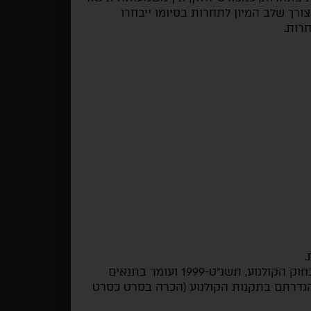
ך שלב המיון לתחרות בסיומו ייבחרו
רות.
.
הסרט הינו "סרט ישראלי" כהגדרת מונח זה בחוק הקולנוע, תשנ"ט-1999 ועומד בתנאים
גדרתם בתקנות הקולנוע (הכרה בסרט כסרט