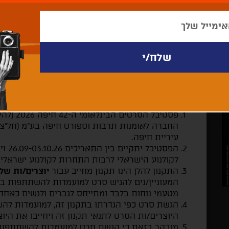
להורדת התקנון כקובץ PDF
מבוא
פסטיבל הסרטים הבינלאומי ה-42 חיפה 2026 (להלן:
החברה לאומנות תרבות וספורט חיפה בע"מ (חל"צ) 
עיריית חיפה.
הפסטי
לקולנוע הישראלי לרבות התחרות לקולנוע ישראלי 
התקנון להלן הינו תקנון מחייב עבור
יוצרים/ות של
המעוניין/נים להגיש סרט למועמדות להשתתפות בת
מטעמי נוחות בלבד ומתייחס לגברים ולנשים כאחד.
הגשת סרט כפי הגדרתו בתקנון זה, למועמדות ל
היוצרים/ות הסרט לתנאי תקנון זה ויחייבו את היוצר
מובהר בזאת כי הגשת סרט למועמדות להשתתפות 