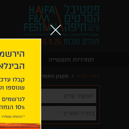
הירשמו
תחרויות ותעשייה
מידע כללי
הבינלא
עמוד הבית
תקנון התחרות לקולנוע ישראלי 026
קבלו עדכו
שנוספו ועו
חפש/י
סרט
לנרשמים 
10% הנחה ברכישת 2 כרטיסים לסרטי הפסטיבל .
בחר/י תאריך
* ההנחה ממחיר כ