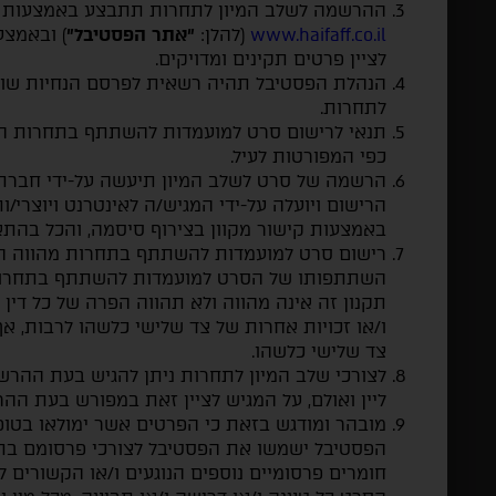
ההרשמה לשלב המיון לתחרות תתבצע באמצעות א
www.haifaff.co.il
(להלן:
"אתר הפסטיבל"
) ובאמצע
לציין פרטים תקינים ומדויקים.
הנהלת הפסטיבל תהיה רשאית לפרסם הנחיות שונו
לתחרות.
תנאי לרישום סרט למועמדות להשתתף בתחרות הינ
כפי המפורטות לעיל.
הרשמה של סרט לשלב המיון תיעשה על-ידי חברת
הרישום ויועלה על-ידי המגיש/ה לאינטרנט ויוצרי/ו
באמצעות קישור מקוון בצירוף סיסמה, והכל בהת
רישום סרט למועמדות להשתתף בתחרות מהווה הצ
השתתפותו של הסרט למועמדות להשתתף בתחרות 
תקנון זה אינה מהווה ולא תהווה הפרה של כל דין וב
ו/או זכויות אחרות של צד שלישי כלשהו לרבות, אך
צד שלישי כלשהו.
לצורכי שלב המיון לתחרות ניתן להגיש בעת ההר
ליין ואולם, על המגיש לציין זאת במפורש בעת ה
מובהר ומודגש בזאת כי הפרטים אשר ימולאו בט
הפסטיבל ישמשו את הפסטיבל לצורכי פרסומם בת
חומרים פרסומיים נוספים הנוגעים ו/או הקשורים לפ