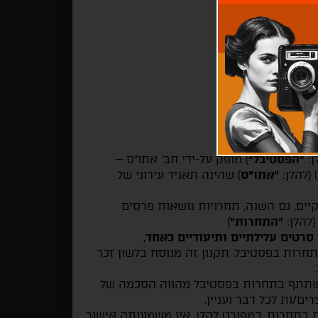
"הפסטיבל"
) מופק על-ידי חב' אתו"ס –
(להלן:
"אתו"ס
) שהינה תאגיד עירוני של
בל יתקיים בין התאריכים 26.09-03.10.26 ויקיים, גם השנה, תחרויות נושאות פרסים
(להלן:
"התחרות"
)
 סרטים עלילתיים ותיעודיים כאחד
,
חרות בפסטיבל. תקנון זה מנוסח בלשון זכר
השתתף בתחרות בפסטיבל מהווה הסכמה של
ים/ות לכל דבר ועניין.
בתחרות, כמפורט להלן, אין משמעותה אישור