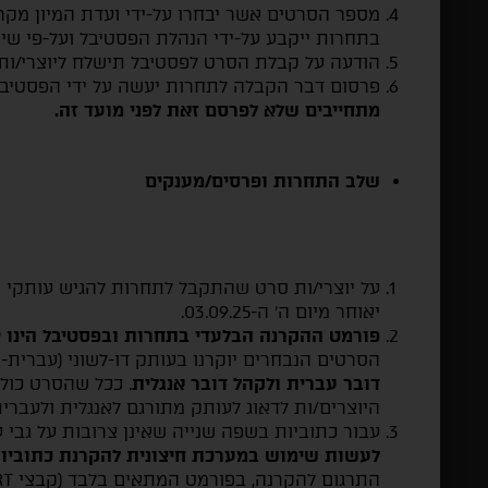
מספר הסרטים אשר יבחרו על-ידי ועדת המיון מ
בתחרות ייקבע על-ידי הנהלת הפסטיבל ועל-פי שיק
הודעה על קבלת הסרט לפסטיבל תישלח ליוצרי/ות 
פרסום דבר הקבלה לתחרות יעשה על ידי הפסטיבל
מתחייבים שלא לפרסם זאת לפני מועד זה.
שלב התחרות ופרסים/מענקים
על יוצרי/ות סרט שהתקבל לתחרות להגיש עותקי ה
יאוחר מיום ה' ה-03.09.25.
פורמט ההקרנה הבלעדי בתחרות ובפסטיבל הינו DCP.
הסרטים הנבחרים יוקרנו בעותק דו-לשוני (עברית-א
דובר עברית ולקהל דובר אנגלית
. ככל שהסרט כולל
היוצרים/ות לדאוג לעותק מתורגם לאנגלית ולעברית
עבור כתוביות בשפה שנייה שאינן צרובות על גבי עותק
לעשות שימוש במערכת חיצונית להקרנת כתוביו
התרגום להקרנה, בפורמט המתאים בלבד (קבצי SRT מתוזמנים לעותק ההקרנה),