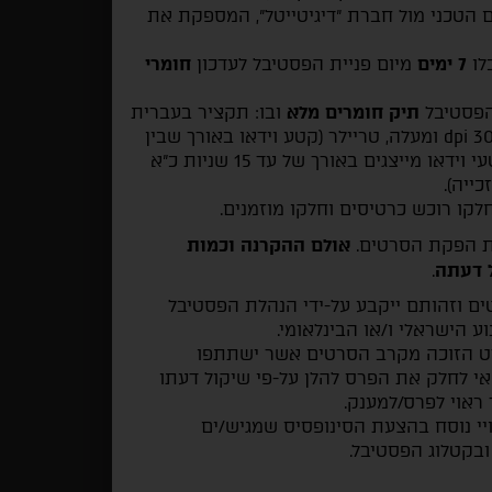
 הטכני מול חברת "דיגיטייטל", המספקת את
לו
7 ימים
מיום פניית הפסטיבל לעדכון
חומרי
הפסטיבל
תיק חומרים מלא
ובו: תקציר בעברית
ובאנגלית, שלוש תמונות סטילס מהסרט באיכות dpi 300 ומעלה, טריילר (קטע וידאו באורך שבין
2-3 דקות), עותק דיגיטלי של פוסטר הסרט, שני קטעי וידאו מייצגים באורך של עד 15 שניות כ"א
ייה).
קו רוכש כרטיסים וחלקו מוזמנים.
ות הפקת הסרטים.
אולם ההקרנה וכמות
ל דעתה
.
 וזהותם ייקבע על-ידי הנהלת הפסטיבל
ע הישראלי ו/או הבינלאומי.
ט הזוכה מקרב הסרטים אשר ישתתפו
י לחלק את הפרס להלן על-פי שיקול דעתו
ראוי לפרס/למענק.
יי נוסח בהצעת הסינופסיס שמגיש/ים
בקטלוג הפסטיבל.