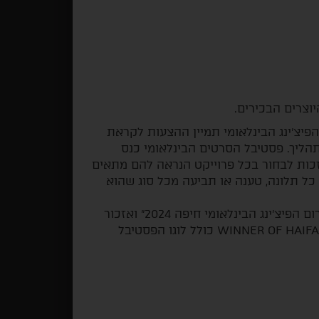
וצרים הבכירים.
פיצ'ינג הבינלאומי תמיין ההצעות לקראת
הליך. פסטיבל הסרטים הבינלאומי כנס
זכות לבחור בכל פרוייקט הנראה להם מתאים
 כל תלונה, טענה או תביעה מכל סוג שהוא
סדרה זוכה תשלב קרדיט ברולר הסדרה "זוכה פורום הפיצ'ינג הבינלאומי חיפה 2024" ואזכור
שמו של מעניק המענק. WINNER OF HAIFA PITCHING FORUM 2024 כולל לוגו הפסטיבל