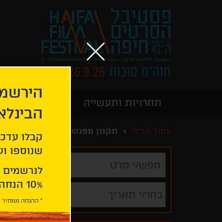
הירשמו
תחרויות ותעשייה
מידע כללי
הבינלא
עמוד הבית
תקנון מפגש פיצ'ינג טלוויזיה ה
קבלו עדכו
שנוספו ועו
חפש/י
סרט
לנרשמים 
10% הנחה ברכישת 2 כרטיסים לסרטי הפסטיבל .
בחר/י תאריך
* ההנחה ממחיר כ