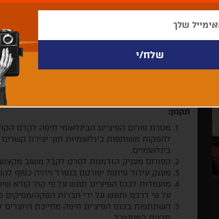
מפגש פיצ'ינג טלוויזיה
*ניתן להגיש עד 8.7.2024*
להגשת מועמדות
להורדת התקנון בPDF
תקנון:
מטרת פורום הפיצ'ינג הבינלאומי חיפה לקדם הקול
להפקות משותפות בינלאומיות תוך יצירת קשרים ב
בינלאומיים.
הפורום מעניק הזדמנות לסרט לקבל משוב מקצוע
מענק עידוד פיתוח יפורסם בנפרד ויהיה כפוף להס
מועמדות לכנס הפיצ'ינג תוגש על פי קול קורא ש
על פי דרכם ותוגש על ידי חברות הפקה/מפיקים פ
השתתפות בכנס הפיצ'ינג חיפה מחייבת היוצרים 
תכנית הפסטיבל.