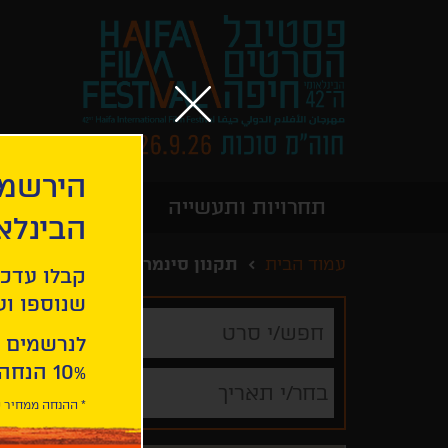
הירשמו
תחרויות ותעשייה
מידע כללי
הבינלא
עמוד הבית
תקנון סינמרקט
קבלו עדכו
שנוספו ועו
חפש/י
סרט
לנרשמים 
10% הנחה ברכישת 2 כרטיסים לסרטי הפסטיבל .
בחר/י תאריך
* ההנחה ממחיר כ