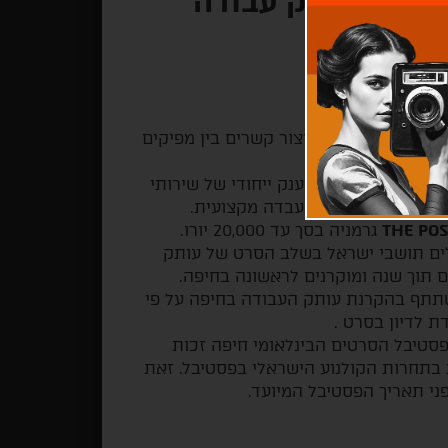
בשלבי עותק עבודה
בשווקי העולם וליצור קשרים בין מפיקים
 פוסטפרודקשן במענק ייחודי של שירותי
ר יתפרסם ובחסות מעבדה מקצועית.
THE POS
גרמניה בסך עד 20,000 יורו.
לים תושבי ישראל בשלב הסרט של עותק
תתף בהקרנת עותק העבודה בחיפה על פי
 לדיון בסרט .
סטיבל הסרטים הבינלאומי חיפה זכות
בתחרות הקולנוע הישראלי בפסטיבל. זאת
ני תאריך הפסטיבל המיועד.