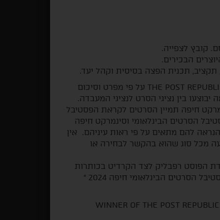
. קובץ לצפייה.
וצרים הבכירים.
 תקציב, תכנית הפצה בסיסית וקהל יעד.
מענק השלמת הסרט בחסות ובאחריות מעבדות THE POST REPUBLIC על פי מפרט וסיכום
בוצעו בין נציגי הסרט לנציגי המעבדה.
נמרקט חיפה תמיין הסרטים לקראת הפסטיבל
טיבל הסרטים הבינלאומי וסינמרקט חיפה
נראה להם מתאים על פי ראות עיניהם. אין
עה מכל סוג שהוא בהקשר לבחירה או
דת הפוסט רפבליק לצד הקרדיט בכותרות
הסרט "זוכה סינמרקט חיפה – עבודה בתהליך בפסטיבל הסרטים הבינלאומי חיפה 2024 "
WINNER OF THE POST REPUBLIC