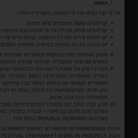
הגשה
על פי קול קורא ועל פי הנחיות בתאריך הייעודי:
יש להגיש טופס מועמדות מלא וחתום.
יש להגיש עותק עבודה על פי מפרט טכני שיתפרסם
יש להגיש פירוט חבילת ההפקה, קורות חיים של הי
יש להגיש תכנית עסקית בסיסית, שותפים נוספים,
המפיק עם נציגי המעבדה. תהליכי עבודת ההשלמה י
וועדת המיון של פסטיבל הסרטים הבינלאומי וסי
ותודיע למועמדים הסופיים על המשך התהליך. פס
משאירים לעצמם את הזכות לבחור בכל פרוייקט ה
ולא תהיה למגיש/מגישים כל תלונה, טענה או תבי
תוצאותיה בכל שלב שהוא.
סרט זוכה ישלב לוגו פסטיבל הסרטים חיפה ומעב
באדיבות THE POST REPUBLIC GERMANY
 GERMANY GRANT AT HAIFA INTERNATIONAL FILM
FESTIVAL CINEMARKET WORK IN PROGRESS 2024