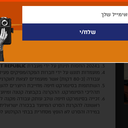
תחרות עבודה בתהליך, 
להגשת מועמדות
להורדת התקנון כPDF
תקנון
מטרת הסינמרקט לקדם הקולנוע העלילתי הישראלי 
ישראלים למפיצים וסוכני מכירות בינלאומיים.
הסינמרקט מעניק הזדמנות לסרט ישראלי להשלמת
מעבדה דיגיטליים לעותק ראשון, על פי מפרט אש
ב2024 החסות תינתן על ידי מעבדת
T REPUBLIC
מועמדות תוגש על ידי חברות הפקה/מפיקים פעי
עבודה (כ-80 דקות) אשר מועמדים לצאת לאקרנים תוך שנה ומוקרנים לראשונה בחיפה.
השתתפות בסינמרקט חיפה מחייבת היוצרים להש
תהליכי הסינמרקט. ההקרנה בקבוצה קטנה ומיועדת
זכייה בסינמרקט חיפה שלב עותק עבודה מקנה לפ
ראשונה להקרנת הסרט המיועד בבכורה ישראלית 
במידה והסרט לא הופץ מסחרית בבתי הקולנוע לפ