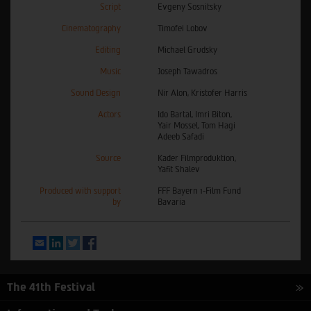
Script
Evgeny Sosnitsky
Cinematography
Timofei Lobov
Editing
Michael Grudsky
Music
Joseph Tawadros
Sound Design
Nir Alon, Kristofer Harris
Actors
Ido Bartal, Imri Biton,
Yair Mossel, Tom Hagi
Adeeb Safadi
Source
Kader Filmproduktion,
Yafit Shalev
Produced with support
FFF Bayern ו-Film Fund
by
Bavaria
Email
LinkedIn
Twitter
Facebook
The 41th Festival