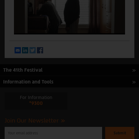
Email
LinkedIn
Twitter
Facebook
The 41th Festival
Information and Tools
For Information
*9300
Join Our Newsletter
Please
enter
your