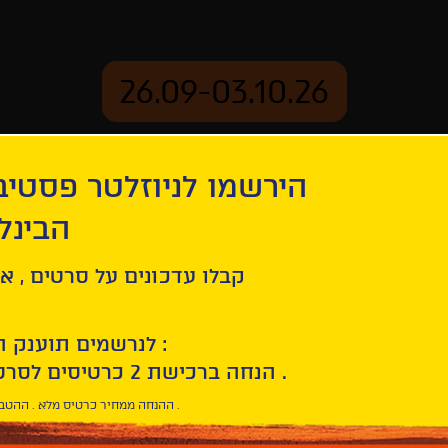
26.09-03.10.26
הירשמו לניוזלטר פסטי
mation
Archive
הבינל
קבלו עדכונים על סרטים , אי
לנרשמים תוענק הטבת הצטרפות :
10% הנחה ברכישת 2 כרטיסים לסרטי הפסטיבל .
* ההנחה ממחיר כרטיס מלא . ההטבה היא אישית וחד פעמית .