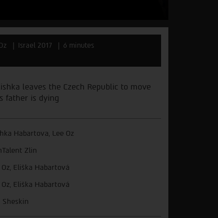
 Oz
Israel 2017
6 minutes
Elishka leaves the Czech Republic to move
s father is dying
shka Habartova, Lee Oz
mTalent Zlin
 Oz, Eliška Habartová
 Oz, Eliška Habartová
 Sheskin