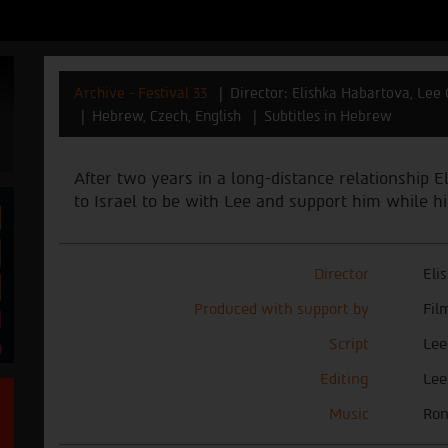
Archive - Festival 33
Director: Elishka Habartova, Lee
Hebrew, Czech, English
Subtitles in Hebrew
After two years in a long-distance relationship 
to Israel to be with Lee and support him while hi
Director
Eli
Produced with support by
Fil
Script
Lee
Editing
Lee
Music
Ron