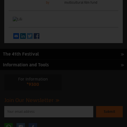
by
multicultural film fund
Email
LinkedIn
Twitter
Facebook
The 41th Festival
Information and Tools
For Information
*9300
Join Our Newsletter
Please
enter
your
email
to
Follow
Follow