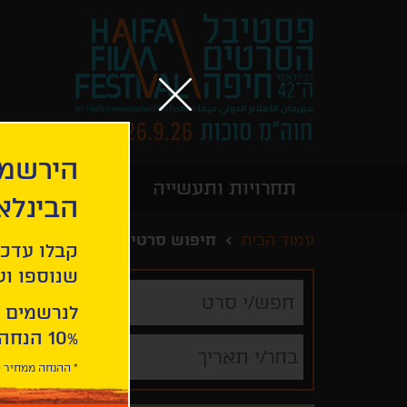
הירשמו
תחרויות ותעשייה
מידע כללי
הבינלא
עמוד הבית
חיפוש סרטים
קבלו עדכו
שנוספו ועו
חפש/י
סרט
לנרשמים 
10% הנחה ברכישת 2 כרטיסים לסרטי הפסטיבל .
בחר/י תאריך
* ההנחה ממחיר כ