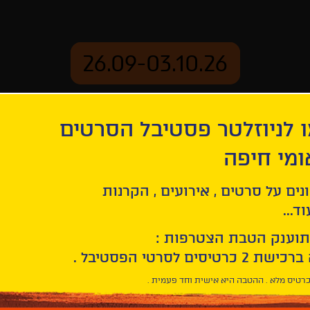
26.09-03.10.26
 לניוזלטר פסטיבל הסרטים
ארכיון
ומי חיפה
נים על סרטים , אירועים , הקרנות
ד...
תוענק הטבת הצטרפות :
חפש/י
סרט
בחר/י
חיפוש
תאריך
סרטים
רטיס מלא . ההטבה היא אישית וחד פעמית .