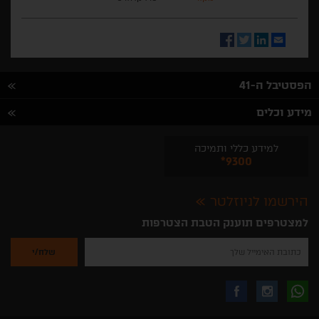
Facebook
Twitter
LinkedIn
Email
הפסטיבל ה-41
מידע וכלים
למידע כללי ותמיכה
*9300
הירשמו לניוזלטר
למצטרפים תוענק הטבת הצטרפות
נא
להזין
את
כתובת
האימייל
לקבלת
עקבו
עקבו
שלך
להרשמה
לקבלת
עידכונים
אחרינו
אחרינו