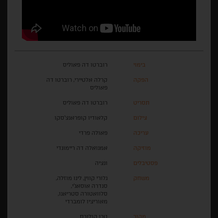
בימוי
רוברטו דה פאוליס
הפקה
קרלה אלטיירי, רוברטו דה
פאוליס
תסריט
רוברטו דה פאוליס
צילום
קלאודיו קופראנצ'סקו
עריכה
פאולה פרדי
מוזיקה
אמנואלה דה ריימונדי
פסטיבלים
ונציה
משחק
גלורי קווין, לינו מוזלה,
סנדרה אוסאג'י,
סלוואטורה סטריאנו,
מאוריציו לומברדי
מקור
טרו קולורס