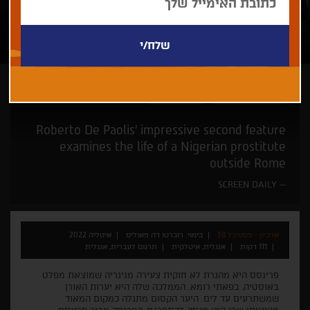
רוברטו דה פאוליס
פסטיבל ונציה
Roberto De Paolis’ impressive second feature
examines the life of a Nigerian prostitute
outside Rome
SCREEN DAILY
ארכיון - פסטיבל 38
בימוי: רוברטו דה פאוליס
איטליה 2022
111 דקות
אנגלית, איטלקית
תרגום לעברית, אנגלית
פרינסס היא מהגרת לא חוקית צעירה מניגריה שמוצאת מפלט
באוסטיה, בפאתי רומא. הממלכה שלה היא יערות האורן
שמשתרעים עד לים. היער הקסום מתגלה כמקום המאוד