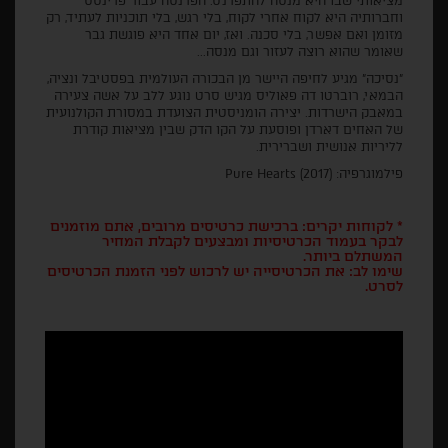
מציאותי שבו היא מנסה להתפרנס. הפרנסה עבור פרינסס
וחברותיה היא לקוח אחרי לקוח, בלי רגש, בלי תוכניות לעתיד, רק
מזומן ואם אפשר, בלי סכנה. ואז, יום אחד היא פוגשת גבר
שאומר שהוא רוצה לעזור וגם מנסה...
"נסיכה" מגיע לחיפה היישר מן הבכורה העולמית בפסטיבל ונציה,
הבמאי, רוברטו דה פאוליס מגיש סרט נוגע ללב על אשה צעירה
במאבק הישרדות. יצירה הומניסטית הצועדת במסורת הקולנועית
של האחים דארדן ופוסעת על הקו הדק שבין מציאות קודרת
לליריות אנושית ושברירית.
פילמוגרפיה: Pure Hearts (2017)
* לקוחות יקרים: ברכישת כרטיסים מרובים, אתם מוזמנים
לבקר בעמוד הכרטיסיות ומבצעים לקבלת המחיר
המשתלם ביותר.
שימו לב: את הכרטיסייה יש לרכוש לפני הזמנת הכרטיסים
לסרט.