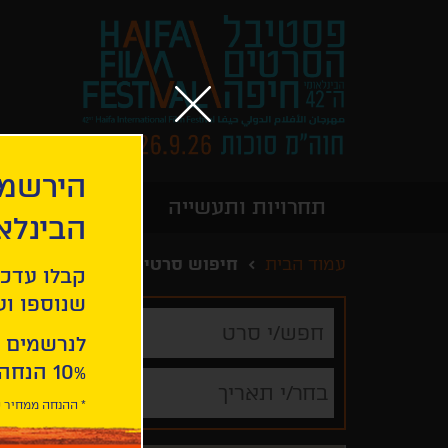
הירשמו
תחרויות ותעשייה
מידע כללי
הבינלא
עמוד הבית
חיפוש סרטים
קבלו עדכו
שנוספו ועו
חפש/י
סרט
לנרשמים 
10% הנחה ברכישת 2 כרטיסים לסרטי הפסטיבל .
בחר/י תאריך
* ההנחה ממחיר כ