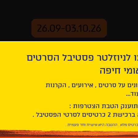
26.09-03.10.26
 לניוזלטר פסטיבל הסרטים
ארכיון
ומי חיפה
נים על סרטים , אירועים , הקרנות
ד...
תוענק הטבת הצטרפות :
חפש/י
סרט
בחר/י
חיפוש
תאריך
סרטים
רטיס מלא . ההטבה היא אישית וחד פעמית .