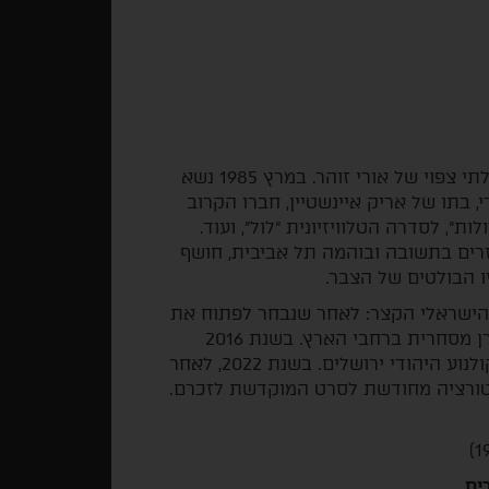
"חתונה בירושלים" היא תחנה נוספת בתסריט חייו הבלתי צפוי של אורי זוהר. במרץ 1985 נשא
 בתו של אריק איינשטיין, חברו הקרוב
ות", לסדרה הטלוויזיונית "לול", ועוד.
רים בתשובה ובוהמה תל אביבית, חושף
ו הבולטים של הצבר.
 הישראלי הקצר: לאחר שנבחר לפתוח את
פסטיבל הסרטים הבינלאומי בחיפה ב-1985, הוא הוקרן מסחרית ברחבי הארץ. בשנת 2016
נעשתה לסרט רסטורציה לכבוד פתיחת הפסטיבל לקולנוע היהודי ירושלים. בשנת 2022, לאחר
 רסטורציה מחודשת לסרט המוקדשת לזכרם.
ים