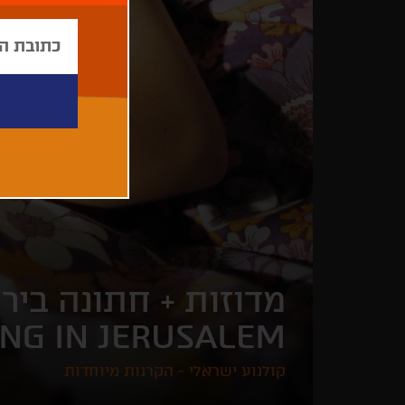
מדוזות + חתונה בירו
ING IN JERUSALEM
קולנוע ישראלי - הקרנות מיוחדות