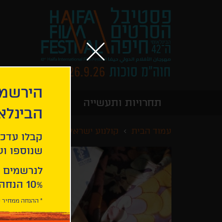
הירשמו
תחרויות ותעשייה
מידע כללי
הבינלא
עמוד הבית
קולנוע ישראלי - הקרנות מיוחדות
קבלו עדכו
שנוספו ועו
לנרשמים 
10% הנחה ברכישת 2 כרטיסים לסרטי הפסטיבל .
* ההנחה ממחיר כ