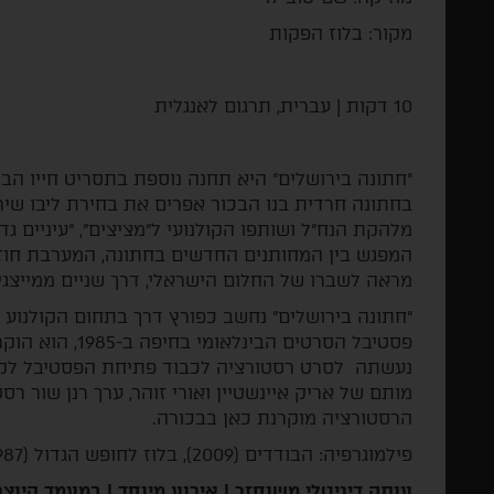
מקור: בלוז הפקות
10 דקות | עברית, תרגום לאנגלית
בחתונה חרדית בנו הבכור אפרים את בחירת ליבו שירי,
מלהקת הנח"ל ושותפו הקולנועי ל"מציצים", "עיניים גדול
המפגש בין המחותנים החדשים בחתונה, המערבת חוז
מראה לשברו של החלום הישראלי, דרך שניים ממייצגי
"חתונה בירושלים" נחשב כפורץ דרך בתחום הקולנוע
מותם של אריק איינשטיין ואורי זוהר, ערך רנן שור
הרסטורציה מוקרנת כאן בבכורה.
פילמוגרפיה: הבודדים (2009), בלוז לחופש הגדול (1987)
עותק דיגיטלי משוחזר | אירוע מיוחד | במעמד היוצר