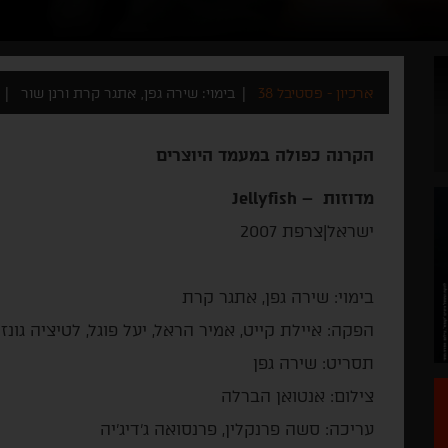
ארכיון - פסטיבל 38
בימוי: שירה גפן, אתגר קרת ורנן שור
הקרנה כפולה במעמד היוצרים
מדוזות – Jellyfish
ישראל|צרפת 2007
בימוי: שירה גפן, אתגר קרת
הפקה: איילת קייט, אמיר הראל, יעל פוגל, לטיציה גונז
תסריט: שירה גפן
צילום: אנטואן הברלה
עריכה: סשה פרנקלין, פרנסואה ג'דיג'יה