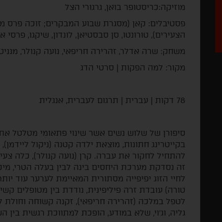
מוזיקה:כריסטופר בואן, גרגורי הצל
הצעירים), טורונטו, סן סבסטיאן, לונדון, שיקגו, פרסי אופיר 2007 (מועמד ל-10 
משחק: שרה אדלר, זהרירה חריפאי, נועה קנולר, מנניטה
מקור: למה הפקות | סרטי הדג
78 דקות | עברית | תרגום לעברית, אנגלית
סיפורן של שלוש נשים אשר שינוי פתאומי מטלטל את 
בקייטרינג חתונות, מוצאת ילדה קטנה (ניקול ליידמן)
להתחיל לחקור את עברה. קרן (נועה קנולר), כלה צע
זה נסדקת מערכת היחסים בינה לבין בעלה הטרי, מיכ
לחיי הזוג יפיפייה מסתורית המאיימת לערער עוד יותר
טורה) עובדת זרה פיליפינית, נודדת בין מטופלים ק
לטפל במלכה (זהרירה חריפאי), זקנה קשוחה וחולת 
גליה, וג׳וי, שלא במודע, הופכת למתווכת רגשית בין ה