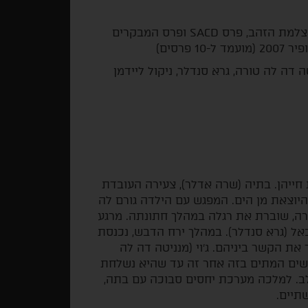
פסטיבלים: קאן (מסגרת שבוע המבקרים; זוכה פרס מצלמת הזהב, פרס SACD ופרס המבקרים
פרסים)
 דה לה טורה, גרא סנדלר, ניקול ליידמן
חייהן. בתיה (שרה אדלר), צעירה העובדת
, היוצאת מן הים. המפגש עם הילדה גורם לה
ירה, שוברת את רגלה במהלך חתונתה. מרגע
אל (גרא סנדלר). במהלך ירח הדבש, נכנסת
 את הקשר ביניהם. ג׳וי (מנניטה דה לה
שישים המתים בזה אחר זה עד שהיא נשלחת
לב. למלכה מערכת יחסים סבוכה עם בתה,
שתיים.