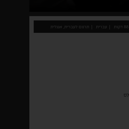
88 דקות
עברית
תרגום לעברית, אנגלית
לס