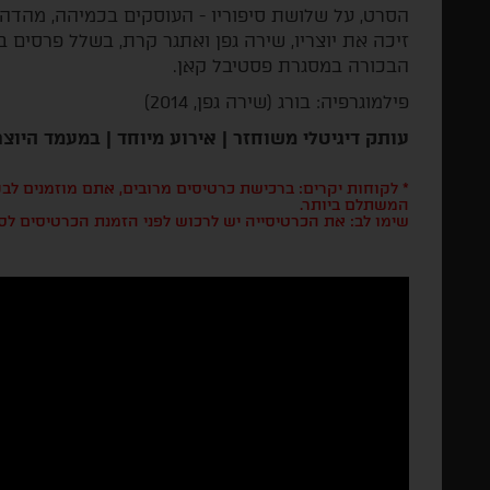
הסרט, על שלושת סיפוריו - העוסקים בכמיהה, מהדהד
זיכה את יוצריו, שירה גפן ואתגר קרת, בשלל פרסים
הבכורה במסגרת פסטיבל קאן.
פילמוגרפיה: בורג (שירה גפן, 2014)
עותק דיגיטלי משוחזר | אירוע מיוחד | במעמד היוצר
* לקוחות יקרים: ברכישת כרטיסים מרובים, אתם מוזמנים ל
המשתלם ביותר.
שימו לב: את הכרטיסייה יש לרכוש לפני הזמנת הכרטיסים לס