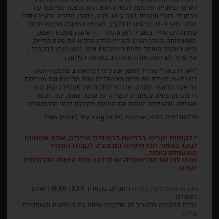
האישי וביופייה על מנת לעשות זאת. היא הופכת לפילגשו של
הרוזן דו בארי ועוברת לגור עימו, והוא, בתורו, מחליט להציג אותה
למלך לואי ה-15, בניסיון להתקרב לארמון המלוכה ולכסף ולכוח
שמתלווים אליו. בשביל ז'אן והמלך - זו אהבה ממבט ראשון.
באמצעותה, המלך הנרגן והעייף מגלה מחדש את טעם החיים,
והיא במהרה הופכת להיות המועדפת עליו. וכאן פורץ הסקנדל -
אף אחד לא רוצה נערה מהרחוב בארמון המלוכה...
"ז'אן דו בארי" מחזיר למסך את ג'וני דפ האהוב בתפקיד המלך
לואי ה-15, לצידה של מייוון הצרפתייה שגם מביימת וגם משחקת
בתפקיד הראשי. הסרט, שנבחר לפתוח את פסטיבל קאן, הוא
דרמה תקופתית צבעונית ועשירה על אישה אחת, יפה, חכמה
ואמיצה, שהצליחה לשנות את העולם ולהיכנס לדפי ההיסטוריה.
פילמוגרפיה: DNA (2020), My King (2015), Polisse (2011)
* לקוחות יקרים: ברכישת כרטיסים מרובים, אתם מוזמנים
לבקר בעמוד הכרטיסיות ומבצעים לקבלת המחיר
המשתלם ביותר.
שימו לב: את הכרטיסייה יש לרכוש לפני הזמנת הכרטיסים
לסרט.
הקרנה נוספת של הסרט
תתקיים בתאריך 30.9 | 18:00 | אולם
רפפורט
בתום ההקרנה בתאריך זה תתקיים שיחה עם הבמאית והשחקנית
מייוון