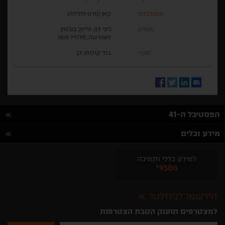
פסטיבלים
קאן (סרט פתיחה)
משחק
ג'וני דפ, מייוון, בנג'מין
לאוורשה, מלוויל פופו
מקור
בתי קולנוע לב
Facebook
Twitter
LinkedIn
Email
הפסטיבל ה-41
מידע וכלים
למידע כללי ותמיכה
*9300
הירשמו לניוזלטר
למצטרפים תוענק הטבת הצטרפות
נא