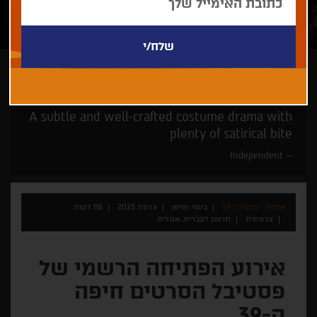
מייוון
על השטיח האדום בפתיחה
במעמד היוצרים
A subtle and well-crafted costume drama with
plenty of satirical bite
Independent
ארכיון - פסטיבל 39
בימוי: מייוון
צרפת 2023
116 דקות
צרפתית
תרגום לעברית, אנגלית
אירוע הפתיחה הרשמי של
פסטיבל הסרטים חיפה
ה-39