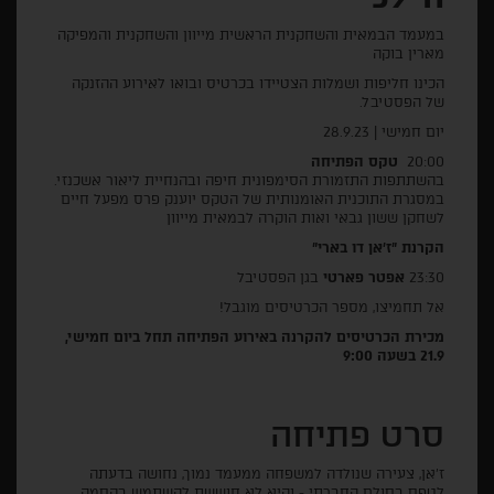
במעמד הבמאית והשחקנית הראשית מייוון והשחקנית והמפיקה
מארין בוקה
הכינו חליפות ושמלות הצטיידו בכרטיס ובואו לאירוע ההזנקה
של הפסטיבל.
יום חמישי | 28.9.23
20:00
טקס הפתיחה
בהשתתפות התזמורת הסימפונית חיפה ובהנחיית ליאור אשכנזי.
במסגרת התוכנית האומנותית של הטקס יוענק פרס מפעל חיים
לשחקן ששון גבאי ואות הוקרה לבמאית מייוון
הקרנת "ז'אן דו בארי"
23:30
אפטר פארטי
בגן הפסטיבל
אל תחמיצו, מספר הכרטיסים מוגבל!
מכירת הכרטיסים להקרנה באירוע הפתיחה תחל ביום חמישי,
21.9 בשעה 9:00
סרט פתיחה
ז'אן, צעירה שנולדה למשפחה ממעמד נמוך, נחושה בדעתה
לטפס בסולם החברתי - והיא לא חוששת להשתמש בקסמה