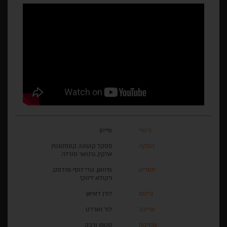
בימוי
מייוון
הפקה
פסקל קושטו, קונסטנטין
אלקין, גרגואר סורלה
תסריט
מיוואן, טדי לוסי-מודסט,
ניקולא ליווקי
צילום
לורן דאיאן
עריכה
לור גארדט
מוזיקה
סטפן ורבק