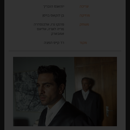
עריכה
יוהאנס הובריך
מוזיקה
בן לוקאס בויסן
משחק
פרנקו נרו, אלכנסדרה
מריה לארה, אליאס
אמבארק
מקור
רד קייפ הפצה