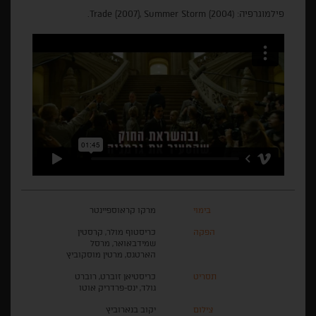
פילמוגרפיה: (Trade (2007), Summer Storm (2004.
בימוי
מרקו קראוספיינטר
הפקה
כריסטוף מולר, קרסטין
שמידבאואר, מרסל
הארטגס, מרטין מוסקוביץ
תסריט
כריסטיאן זוברט, רוברט
גולד, ינס-פרדריק אוטו
צילום
יקוב בנארוביץ