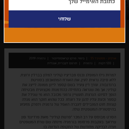
מרקו קראוספיינטר
בין יהדות לישראליות
ארכיון - פסטיבל 35
בימוי: מרקו קראוספיינטר
גרמניה 2019
120 דקות
גרמנית
תרגום לעברית, אנגלית
למרות גילו המופלג נכנס פבריציו קוליני למלון בברלין ורוצח,
ללא סיבה נראית לעין, את האורח המתאכסן בסוויטת
ברנדנבורג. עורך דין צעיר בשם קספר ליינן ממונה לייצג את
קוליני, אך מה שנראה בתחילה כהזדמנות מקצועית מבטיחה
הופך לסיוט: הנרצח, תעשיין גרמני מכובד, הוא מי שגידל את
קספר וכעת עליו להגן על רוצחו. ככל שהוא חוקר הוא מגלה
קצוות חוט המובילים לעברה האפל של גרמניה ולפרק מזעזע
בהיסטוריה המשפטית שלה.
הסרט מבוסס על רב המכר "פרשת קוליני" מאת פרדיננד פון
שיראך. בעקבות פרסומו בגרמניה מינתה שם שרת המשפטים
ועדה לבדיקה מחודשת של התקופה הנדונה בו.