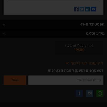
Facebook
Twitter
LinkedIn
Email
הפסטיבל ה-41
מידע וכלים
למידע כללי ותמיכה
*9300
הירשמו לניוזלטר
למצטרפים תוענק הטבת הצטרפות
נא
להזין
את
כתובת
האימייל
לקבלת
עקבו
עקבו
שלך
להרשמה
לקבלת
עידכונים
אחרינו
אחרינו
ניוזלטרים
מהאתר