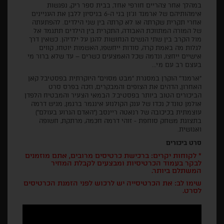
במהלך אחר צהריים חורפי אחד, בבית ספר ריק, נפגשות
אימהותיהם של ארמנד וג'ון בני ה-6 בניסיון ללבן את העניינים
אחרי תקרית שקרתה או לא קרתה בין שני הילדים. להפתעתה
של המורה המתווכת האבודה, התקרית בין הילדים תתגמד אל
מול הקרב בין שתי הנשים הנחושות להגן על ילדיהן. כשאין דרך
לגלות מה באמת קרה, סודות ייחשפו, האשמות יוטחו, קווים
אישיים ייחצו, ונדמה שכל האמצעים כשרים – עד שלא ברור מי
בעצם רב עם מי...
"ארמנד" הוקרן במסגרת "מבט מסוים" היוקרתית בפסטיבל קאן
האחרון, הדהים את הצופים והמבקרים, וזכה בפרס סרט
הביכורים הטוב ביותר בפסטיבל. הבמאי הצעיר והמבטיח הלפדן
אולמן טונדל, נכדו של ענק הקולנוע אינגמר ברגמן, מגיש דרמה
עוצמתית בכיכובה של רנאטה ריינסב ("האדם הגרוע בעולם")
בתצוגת משחק סוחפת - זוהי דרמה חכמה, מרתקת, חשופה
ואנושית.
סרט ביכורים
* לקוחות יקרים: ברכישת כרטיסים מרובים, אתם מוזמנים
לבקר בעמוד הכרטיסיות ומבצעים לקבלת המחיר
המשתלם ביותר.
שימו לב: את הכרטיסייה יש לרכוש לפני הזמנת הכרטיסים
לסרט.