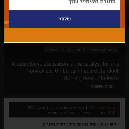
הלפדן אולמן טונדל
קאן זה כאן
זוכי פרסים
עושים לכם בית ספר - מורים וחינוך במרכז הפריים
A schoolboy’s accusation is the catalyst for this
Norway-set Un Certain Regard standout
starring Renate Reinsve
SCREEN DAILY
ארכיון - פסטיבל 40
בימוי: הלפדן אולמן טונדל
נורבגיה 2024
117 דקות
נורבגית
תרגום לעברית, אנגלית
קאן 2024 - פרס מצלמת הזהב לסרט ביכורים