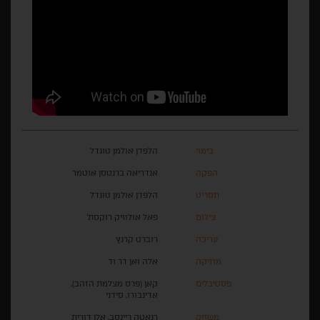
בימוי
הלפדן אולמן טונדל
הפקה
אנדריאה ברנטסן אוטמר
תסריט
הלפדן אולמן טונדל
צילום
פאל אולוויק רוקסת'
עריכה
רוברט קרנץ
מוזיקה
אלה ואן דר וד
פסטיבלים
קאן (פרס מצלמת הזהב),
אדינבורו, סידני
משחק
רנאטה ריינסב, אלן דורית