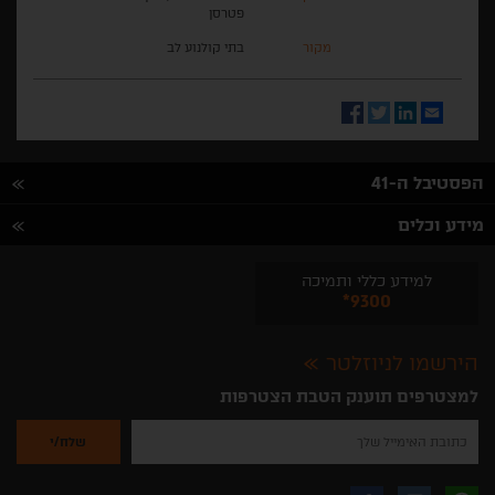
פטרסן
מקור
בתי קולנוע לב
Facebook
Twitter
LinkedIn
Email
הפסטיבל ה-41
מידע וכלים
למידע כללי ותמיכה
*9300
הירשמו לניוזלטר
למצטרפים תוענק הטבת הצטרפות
נא
להזין
את
כתובת
האימייל