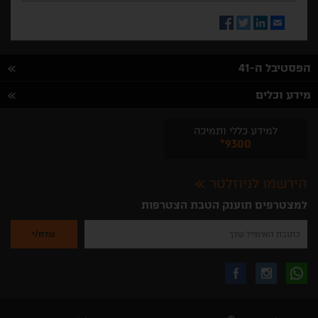
Facebook
Twitter
LinkedIn
Email
הפסטיבל ה-41
מידע וכלים
למידע כללי ותמיכה
*9300
הירשמו לניוזלטר
למצטרפים תוענק הטבת הצטרפות
נא
להזין
את
כתובת
האימייל
לקבלת
עקבו
עקבו
שלך
להרשמה
לקבלת
עידכונים
אחרינו
אחרינו
ניוזלטרים
מהאתר
בווצאפ
באינסטגרם
בפייסבוק