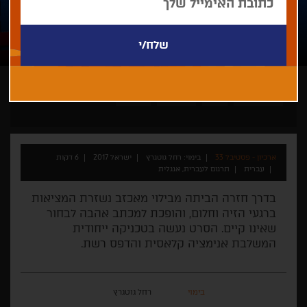
רחל גוטגרץ
קצר
אנימציה
ישראלי
ארכיון - פסטיבל 33
בימוי: רחל גוטגרץ
ישראל 2017
6 דקות
עברית
תרגום לעברית, אנגלית
בדרך חזרה הביתה מבילוי מאכזב נשזרת המציאות
ברגעי הזיה וחלום, והופכת למכתב אהבה לבחור
שאינו קיים. הסרט נעשה בטכניקה ייחודית
המשלבת אנימציה קלאסית והדפס רשת.
בימוי
רחל גוטגרץ