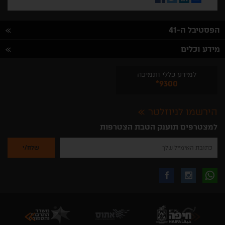
הפסטיבל ה-41
מידע וכלים
למידע כללי ותמיכה
*9300
הירשמו לניוזלטר
למצטרפים תוענק הטבת הצטרפות
נא
להזין
את
כתובת
האימייל
לקבלת
עקבו
עקבו
שלך
להרשמה
לקבלת
עידכונים
אחרינו
אחרינו
ניוזלטרים
מהאתר
בווצאפ
באינסטגרם
בפייסבוק