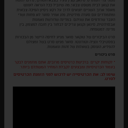
משני צדי המתרס. סינאן, קצין צעיר בצבא הטורקי, נדרש למסור
את קנאן לבית משפט צבאי, מה שיוביל ככל הנראה לעונש
מאסר ארוך. השניים יוצאים לדרך על רקע ניסיון הפיכה צבאית
ומתמודדים עם סערה פוליטית, מזג אוויר סוער לא פחות ושדי
העבר שרודפים את שניהם. במדינה שדורשת נאמנות
אבסולוטית, סינאן וקנאן צריכים לבחור בין חובה למצפון, בין
מדינה למשפחה.
סרט הביכורים של טוקאר סואר מגיע לחיפה היישר מן הבכורות
בפסטיבלי ונציה וטורונטו. סואר מגיש סרט בשל ומצולם
להפליא, העוסק בשאלות של זהות ונאמנות.
סרט ביכורים
* לקוחות יקרים: ברכישת כרטיסים מרובים, אתם מוזמנים לבקר
בעמוד הכרטיסיות ומבצעים לקבלת המחיר המשתלם ביותר.
שימו לב: את הכרטיסייה יש לרכוש לפני הזמנת הכרטיסים
לסרט.