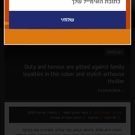
טורקר סואר
חם מהתנור -היישר מפסטיבלי ונציה וטורונטו
רק בחיפה
Duty and honour are pitted against family
loyalties in this sober and stylish arthouse
thriller
FILMUFORIA
ארכיון - פסטיבל 40
בימוי: טורקר סואר
גרמניה, טורקיה 2024
85 דקות
טורקית
תרגום לעברית, אנגלית
השנה היא 2016 וסינאן וקנאן, שני אחים, מוצאים את עצמם