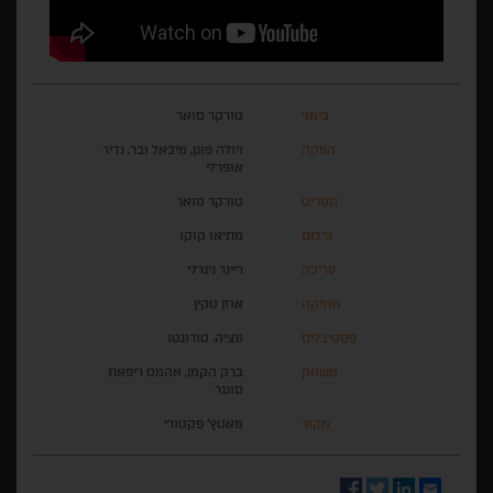
בימוי
טורקר סואר
הפקה
ויולה פוגן, מיכאל ובר, נדיר
אופרלי
תסריט
טורקר סואר
צילום
מתיאו קוקו
עריכה
ריינר ניגרלי
מוזיקה
אוזן טקין
פסטיבלים
ונציה, טורונטו
משחק
ברק הקמן, אהמט ריפאת
סונגר
מקור
מאטץ' פקטורי
Facebook
Twitter
LinkedIn
Email