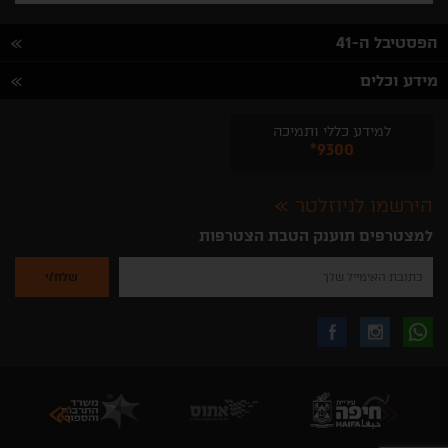
הפסטיבל ה-41
מידע וכלים
למידע כללי ותמיכה
*9300
הירשמו לניוזלטר
למצטרפים תוענק הטבת הצטרפות
נא
להזין
את
כתובת
האימייל
לקבלת
עקבו
עקבו
שלך
להרשמה
לקבלת
עידכונים
אחרינו
אחרינו
ניוזלטרים
מהאתר
בווצאפ
באינסטגרם
בפייסבוק