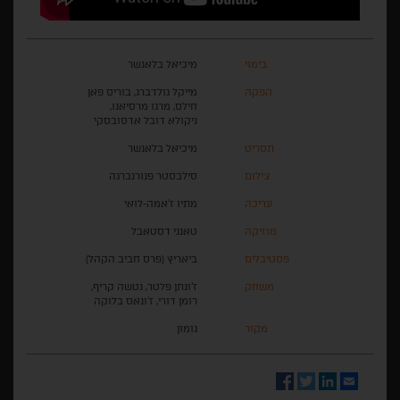
בימוי
מיכיאל בלאנשר
הפקה
מייקל גולדברג, בוריס פאן
חילס, מרגו מרסיאנו,
ניקולא דובל אדסובסקי
תסריט
מיכיאל בלאנשר
צילום
סילבסטר פנורנברגה
עריכה
מתיו ז'אמה-לואי
מוזיקה
טאנגי דסטאבל
פסטיבלים
ביאריץ (פרס חביב הקהל)
משחק
ז'ונתן פלטר, נטשה קריף,
רומן דורי, ז'ונאס בלוקה
מקור
גומון
Facebook
Twitter
LinkedIn
Email