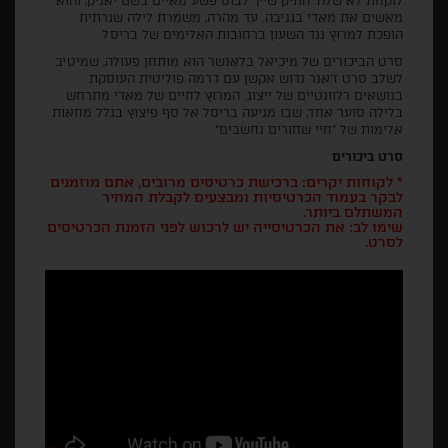
לוקחת לא שלה. התיק שייך לבוס פשע מאיים בשם יאניק, והוא
מאשים את מאדי בגניבה. עד מהרה, משמרת לילה שגרתית
הופכת למרוץ נגד השעון ברחובות האלימים של בריסל.
סרט הביכורים של מיכיאל בלאנשר הוא מותחן פעולה, שמיטיב
לשלב סרט ז'אנר גדוש אקשן עם דרמה פוליטית העוסקת
בנושאים רלוונטיים של ייצוג. המרוץ לחיים של מאדי מתרחש
בלילה סוער אחד, שבו מגיעה בריסל אל סף פיצוץ בגלל מחאות
אלימות של "חיי שחורים נחשבים".
סרט ביכורים
* לקוחות יקרים: ברכישת כרטיסים מרובים, אתם מוזמנים
לבקר בעמוד הכרטיסיות ומבצעים לקבלת המחיר
המשתלם ביותר.
שימו לב: את הכרטיסייה יש לרכוש לפני הזמנת הכרטיסים
לסרט.