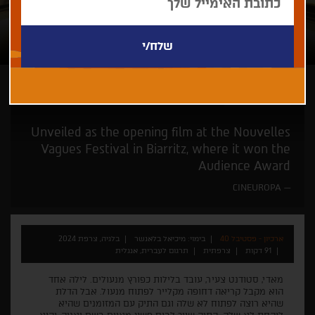
מיכיאל בלאנשר
Unveiled as the opening film at the Nouvelles
Vagues Festival in Biarritz, where it won the
Audience Award
CINEUROPA
ארכיון - פסטיבל 40
בימוי: מיכיאל בלאנשר
בלגיה, צרפת 2024
91 דקות
צרפתית
תרגום לעברית, אנגלית
מאדי, סטודנט צעיר, עובד בלילות כפורץ מנעולים. לילה אחד
הוא מקבל קריאה דחופה מקלייר לפתוח מנעול. אבל הדלת
שהיא רוצה לפתוח לא שלה וגם התיק עם המזומנים שהיא