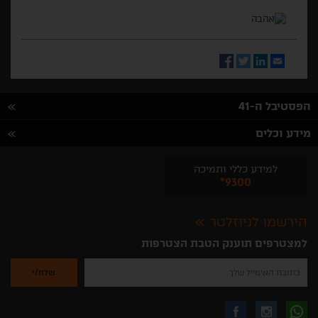
Facebook
Twitter
LinkedIn
Email
הפסטיבל ה-41
מידע וכלים
למידע כללי ותמיכה
*9300
הירשמו לניוזלטר
למצטרפים תוענק הטבת הצטרפות
נא
להזין
את
כתובת
האימייל
לקבלת
עקבו
עקבו
שלך