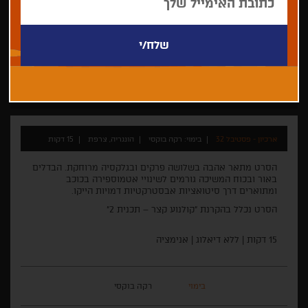
רקה בוקסי
קצר
אנימציה
ארכיון - פסטיבל 32
בימוי: רקה בוקסי
הונגריה, צרפת
15 דקות
הסרט מתאר אהבה בשלושה פרקים ובגלקסיה מרוחקת. הבדלים
באור ובכוח המשיכה גורמים לשינויי אטמוספירה בכוכב
ומתוארים דרך סיטואציות אבסטרקטיות דמויות הייקו.
הסרט נכלל בהקרנת "קולנוע קצר – תכנית 2"
15 דקות | ללא דיאלוג | אנימציה
בימוי
רקה בוקסי