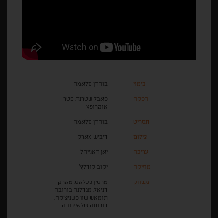
בימוי
בוהדן סלאמה
הפקה
פאבל שטרנד, פטר
אוקרופץ
תסריט
בוהדן סלאמה
צילום
דיביש מארק
עריכה
יאן דאנייהל
מוזיקה
יקוב קודלץ'
משחק
מרטין פכלאט, מארק
דניאל, מגדלנה בורובה,
תומאש שון פשניצ'קה,
דורותה שלאיירובה