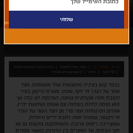
בוהדן סלאמה
רק בחיפה
ארכיון - פסטיבל 40
בימוי: בוהדן סלאמה
צ'כיה, גרמניה, סלובקיה 2024
112 דקות
צ'כית
תרגום לעברית, אנגלית
בכפר קטן בצ'כיה מתנגשות שתי משפחות. מצד
אחד של הגדר חי יוזף, שעזב משרת הייטק בעיר
לטובת חווה אקולוגית צנועה. הפרנסה לא קלה אך
הוא מנסה לחיות בשלווה עם אשתו ושלושת ילדיו,
אווזים ותרנגולות ועצי פרי. מן הצד השני של הגדר
חי ויקטור, שמנהל חווה רחבת ידיים ורווחית,
שמצריכה ריסוס מרובה. והמחלוקות גולשות גם אל
תוך הבתים, אל הפערים בין הדורות, כאשר מסורת