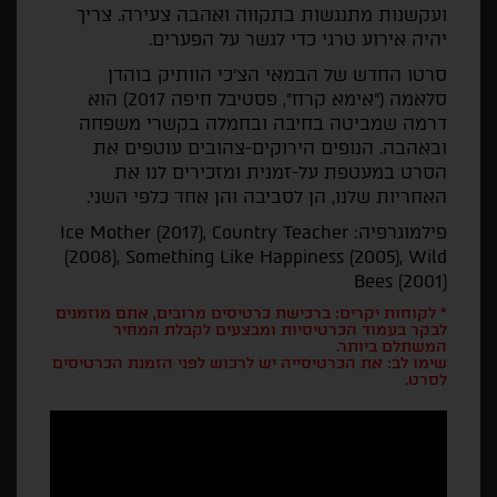
ועקשנות מתנגשות בתקווה ואהבה צעירה. צריך
יהיה אירוע טרגי כדי לגשר על הפערים.
סרטו החדש של הבמאי הצ'כי הוותיק בוהדן
סלאמה ("אימא קרח", פסטיבל חיפה 2017) הוא
דרמה שמביטה בחיבה ובחמלה בקשרי משפחה
ובאהבה. הנופים הירוקים-צהובים עוטפים את
הסרט במעטפת על-זמנית ומזכירים לנו את
האחריות שלנו, הן לסביבה והן אחד כלפי השני.
פילמוגרפיה: Ice Mother (2017), Country Teacher
(2008), Something Like Happiness (2005), Wild
Bees (2001)
* לקוחות יקרים: ברכישת כרטיסים מרובים, אתם מוזמנים
לבקר בעמוד הכרטיסיות ומבצעים לקבלת המחיר
המשתלם ביותר.
שימו לב: את הכרטיסייה יש לרכוש לפני הזמנת הכרטיסים
לסרט.