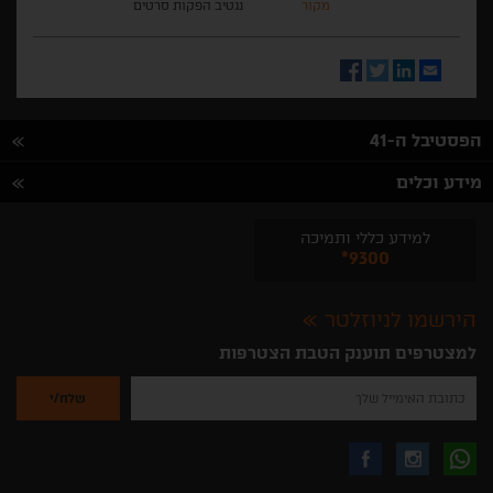
מקור
נגטיב הפקות סרטים
Facebook
Twitter
LinkedIn
Email
הפסטיבל ה-41
מידע וכלים
למידע כללי ותמיכה
*9300
הירשמו לניוזלטר
למצטרפים תוענק הטבת הצטרפות
נא
להזין
את
כתובת
האימייל
לקבלת
עקבו
עקבו
שלך
להרשמה
לקבלת
עידכונים
אחרינו
אחרינו