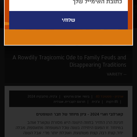
אדם מרטינץ
זוכי פרסים
רק בחיפה
A Rowdily Tragicomic Ode to Family Feuds and
Disappearing Traditions
VARIETY
ארכיון - פסטיבל 40
בימוי: אדם מרטינץ
צ'כיה, סלובקיה 2024
85 דקות
צ'כית
תרגום לעברית, אנגלית
קארלובי וארי 2024 - ציון מיוחד של חבר השופטים
חגיגת הרג החזיר בחווה הישנה היא מסורת שקארל אוהב
במיוחד. זו הפעם היחידה בשנה שכל המשפחה מתאספת, מבלה
יחד, קצת רבה, קצת משתגעת, ואוכלת יותר מדי. אבל השנה