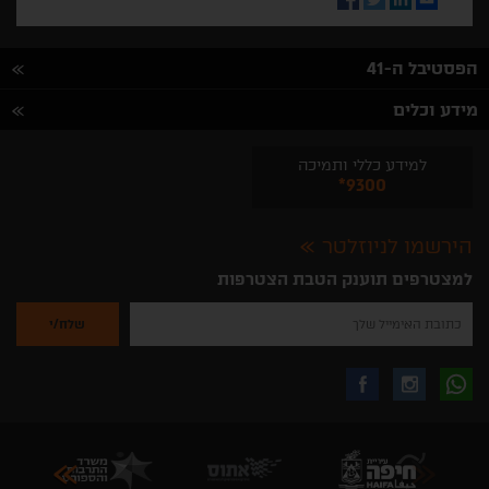
הפסטיבל ה-41
מידע וכלים
למידע כללי ותמיכה
*9300
הירשמו לניוזלטר
למצטרפים תוענק הטבת הצטרפות
נא
להזין
את
כתובת
האימייל
לקבלת
עקבו
עקבו
שלך
להרשמה
לקבלת
עידכונים
אחרינו
אחרינו
ניוזלטרים
מהאתר
בווצאפ
באינסטגרם
בפייסבוק