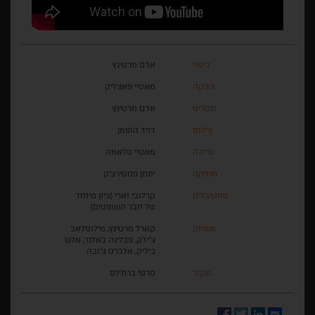
בימוי
אדם מרטינץ
הפקה
מאטיי פאצליק
תסריט
אדם מרטינץ
צילום
דויד הופמן
עריכה
מאטיי סלאמה
מוזיקה
יונתן פסטירצ'ק
פסטיבלים
קרלובי וארי (ציון מיוחד
של חבר השופטים)
משחק
קארל מרטינץ, מילוסלאב
צ'יז'ק, פבלינה באלנר, אלש
ביליק, אלברט צ'ובה
מקור
סרטי ברת'לס
Facebook
Twitter
LinkedIn
Email