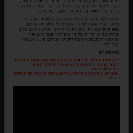
החגיגה שונה. סבא מסתיר מקארל שזו תהיה הפעם האחרונה,
הקצב מסתיר סוד גם הוא, הבת לוסי בדיכאון, הדוד שופינה כבר
שיכור, הנכד דושיק בורח, וקארל מאבד עשתונות...
סרט הביכורים של אדם מרטינץ, זוכה ציון מיוחד בפסטיבל
קרלובי וארי, הוא דרמה טרגי-קומית ודי פרועה על מריבות
משפחתיות ומסורות שעוברות מן העולם. הסרט, הסובב סביב
מסורת צ'כית ייחודית, מסתיר מאחורי ההומור, האבסורד
והמלנכוליה תובנות אוניברסליות על המורכבות של משפחה
רב-דורית.
סרט ביכורים
* לקוחות יקרים: ברכישת כרטיסים מרובים, אתם מוזמנים
לבקר בעמוד הכרטיסיות ומבצעים לקבלת המחיר
המשתלם ביותר.
שימו לב: את הכרטיסייה יש לרכוש לפני הזמנת הכרטיסים
לסרט.