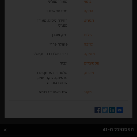
בימוי
מאורו מנצ'יני
הפקה
מריו מצארוטו
תסריט
דווידה ליסינו, מאורו
מנצ'יני
צילום
מייק שטרן
עריכה
פאולה פרדי
מוזיקה
פיביו, אלדו דה סקאלצי
פסטיבלים
ונציה
משחק
אלסנדרו גאסמן, שרה
סראיוקו, לוקה זוניק,
לורנצו בונורה
מקור
אינטראמוביז, רומא
Facebook
Twitter
LinkedIn
Email
הפסטיבל ה-41