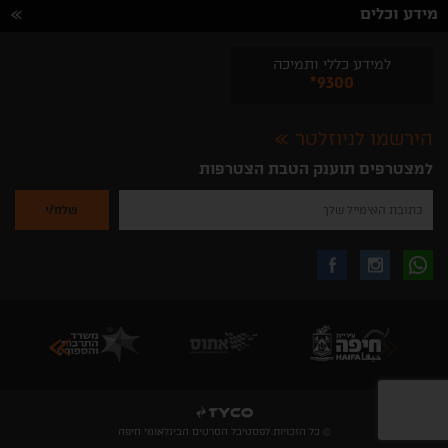
מידע וכלים
למידע כללי ותמיכה
*9300
הירשמו לניוזלטר
למצטרפים תוענק הטבת הצטרפות
נא
להזין
את
כתובת
האימייל
לקבלת
עקבו
עקבו
שלך
להרשמה
לקבלת
עידכונים
אחרינו
אחרינו
ניוזלטרים
מהאתר
בווצאפ
באינסטגרם
בפייסבוק
© כל הזכויות לפסטיבל הסרטים הבינלאומי חיפה