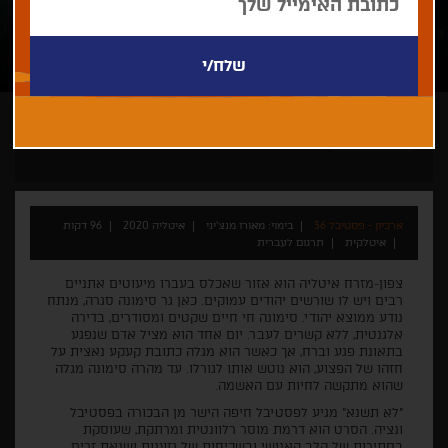
מאורו מנצ'יני
ארכיון - פסטיבל 36
בימוי: מאורו מנצ'יני
איטליה 2020
96 דקות
איטלקית
תרגום לעברית
צפון-מזרח איטליה הוא אזור שאכלס בעברו מיעוטים אתניים
רבים ויש לו שורשים יהודים עמוקים. כאן גר סימונה סגרה, מנתח
נודע ממוצא יהודי. סימונה חי חיים שקטים ומסודרים, בדירה
אלגנטית, ללא קשרים לעבר. יום אחד הוא מציל אדם שנפגע
בתאונת פגע וברח, אך כאשר הוא מגלה כתובת קעקע נאצית על
חזהו של הפצוע, הוא נוטש אותו לגורלו. עד מהרה סימונה מגלה
שהוא מתקשה לחיות עם האשמה.
"לא תשנא" מגיע לפסטיבל חיפה הישר מן הבכורה בפסטיבל
ונציה. הסרט הוא דרמת מוסר רלוונטית ומרתקת, שעוסקת
בסתירות של הלב האנושי ובשכיחות של גזענות ושנאת זרים.