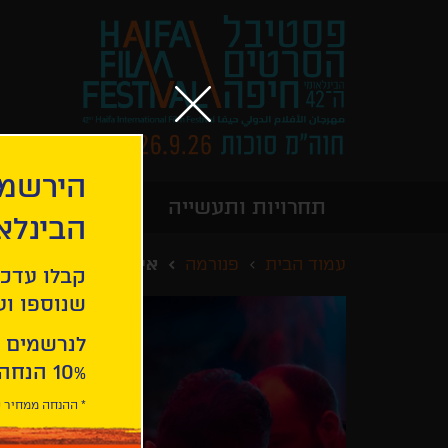
הירשמו
תחרויות ותעשייה
מידע כללי
הבינלא
עמוד הבית
פנורמה
אימא מארה
קבלו עדכו
שנוספו ועו
לנרשמים 
10% הנחה ברכישת 2 כרטיסים לסרטי הפסטיבל .
* ההנחה ממחיר כ