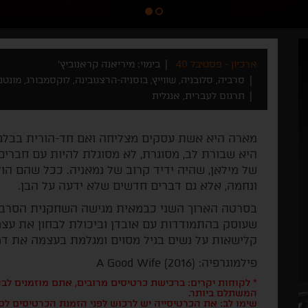
ארכיון - פסטיבל 40
בימוי: מיריאנה קראנוביץ'
סרביה, סלובניה, שווייץ, בוסניה-הרצגובינה, לוקסמבורג, מונטנגרו 4
תרגום לעברית, אנגלית
מארה היא אשת עסקים מצליחה ואם חד-הורית בבלגר
היא שבורת לב, מסוגרת, לא מסוגלת להיות עם חברים
של מילאן, שהיה ידיד קרוב של נמאניה. ככל שהם ה
ונחמה, אלא גם דברים חדשים שלא ידעה על הבן.
בסרטה הארוך השני כבמאית מגישה השחקנית הסרבית 
שעוסק בהתמודדות עם אובדן וביכולת לבחון את עצמ
קלישאות על נשים בגיל מסוים ומגלמת בעצמה את דמ
פילמוגרפיה: A Good Wife (2016)
* לקוחות יקרים: ברכישת כרטיסים מרובים, אתם מוזמנים ל
המשתלם ביותר.
שימו לב: את הכרטיסייה יש לרכוש לפני הזמנת הכרטיסים לס