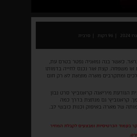
202
96 דקות
סרבית
אד. כאשר בנה נמאניה נפטר בטרם עת,
 או משפחה. קצת אור נכנס לחייה בדמותו
ולכים ומתקרבים מארה מוצאת לא רק חום
הנודעת מיריאנה קראנוביץ' סרט נבון
ך. קראנוביץ' גם מנתצת בדרך כמה
ותה של מארה באיפוק וכנות כובשי לב.
בקר בעמוד הכרטיסיות ומבצעים לקבלת המחיר
רט.