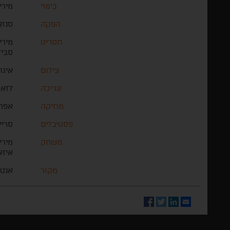
בימוי
מירי
הפקה
סנזא
תסריט
מירי
סביל
צילום
איגו
עריכה
לזאר
מוזיקה
אפרם
פסטיבלים
סריי
משחק
מירי
איזא
מקור
אנטי
Facebook
Twitter
LinkedIn
Email