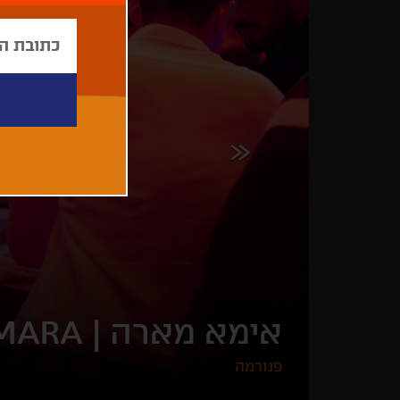
אימא מארה |
MARA
פנורמה