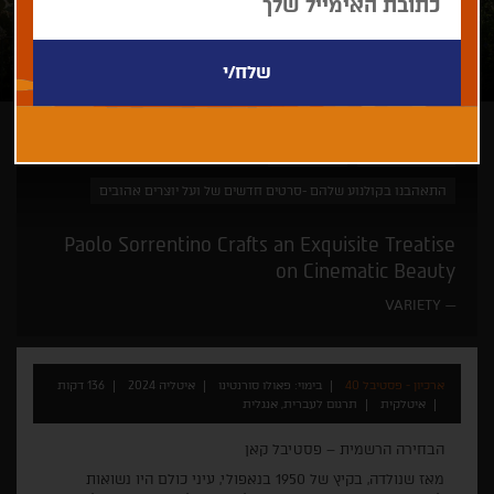
פאולו סורנטינו
קאן זה כאן
התאהבנו בקולנוע שלהם -סרטים חדשים של ועל יוצרים אהובים
Paolo Sorrentino Crafts an Exquisite Treatise
on Cinematic Beauty
VARIETY
ארכיון - פסטיבל 40
בימוי: פאולו סורנטינו
איטליה 2024
136 דקות
איטלקית
תרגום לעברית, אנגלית
הבחירה הרשמית – פסטיבל קאן
מאז שנולדה, בקיץ של 1950 בנאפולי, עיני כולם היו נשואות