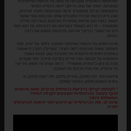
לפרתנופה היפהפייה שנקראה על שמה של הדמות המיתולוגית
שהעניקה לאזור את שמו, והייתה ידועה ביופייה הפראי
ובעוצמתה הבלתי מתפשרת. נדמה שפרתנופה נועדה לגדולות,
ואכן, היא כובשת את כל הסובבים אותה עם קסם שאי אפשר
לעמוד בפניו ועם נוכחות מסחררת ומרתקת, כשבליבה תהייה
מתמשכת – מי היא באמת? בנערותה ואז בבגרותה, על רקע חופי
הים של קאפרי וברחבי אירופה, פרתנופה תמצא את דרכה
בעולם.
סרטו החדש של הבמאי האיטלקי המוערך ביותר של ימינו, זוכה
האוסקר פאולו סורנטינו ("יפה לנצח", "נעורים"), הוקרן לראשונה
במסגרת התחרות הרשמית של פסטיבל קאן. סגנונו המוכר
והמהפנט של הבמאי, שכל פריים בסרטיו מרהיב יותר מקודמו,
נוכח גם כאן ב"הנערה מנאפולי" - דרמה אפית על חופש, על יופי,
על איטליה, ועל פניה הרבות של האהבה.
פילמוגרפיה: לורו (2018), נעורים (2015), יפה לנצח (2013), זה
בוודאי המקום (2011), האלוהי (2008).
* לקוחות יקרים: ברכישת כרטיסים מרובים, אתם מוזמנים
לבקר בעמוד הכרטיסיות ומבצעים לקבלת המחיר
המשתלם ביותר.
שימו לב: את הכרטיסייה יש לרכוש לפני הזמנת הכרטיסים
לסרט.