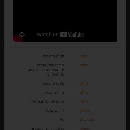
בימוי
פאולו סורנטינו
הפקה
לורנצו מיילי, אנתוני
ואקארלו, פאולו סורנטינו,
ארדוון סאפי
תסריט
פאולו סורנטינו
צילום
דריה ד'אנטוניו
עריכה
כריסטיאנו טראבאליולי
מוזיקה
ללה מרקיטלי
פסטיבלים
קאן
משחק
סלסט דלה פורתה, גארי