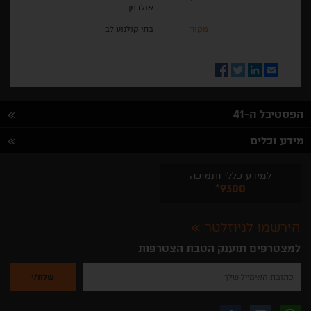
אולדמן
מקור
בתי קולנוע לב
Facebook
Twitter
LinkedIn
Email
הפסטיבל ה-41
מידע וכלים
למידע כללי ותמיכה
*9300
הירשמו לניוזלטר
למצטרפים תוענק הטבת הצטרפות
נא
להזין
את
כתובת
האימייל