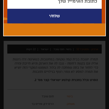
תום שובל
דרמה
התחרות לקולנוע ישראלי קצר 2016
ארכיון - פסטיבל 32
בימוי: תום שובל
ישראל
22 דקות
תמרה יושבת בבית קפה שקועה במחשבות, כשאישה זרה ניגשת
אליה עם בקשה דחופה - גנבו לה את הארנק והיא חייבת עזרה
כדי לחזור אל בתה שמחכה לה בלוד. המפגש המקרי הזה יוציא
את תמרה למסע לא צפוי, רצוף בגילויים ותובנות.
הסרט נכלל בתכנית קולנוע ישראלי קצר מס' 2.
בימוי
תום שובל
משחק
הדס ירון, איריס בר