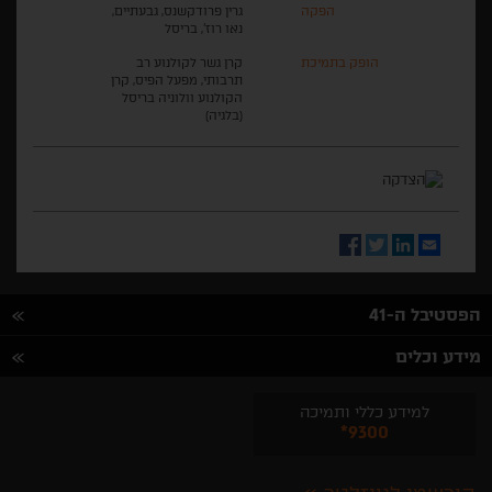
הפקה
גרין פרודקשנס, גבעתיים,
נאו רוז', בריסל
הופק בתמיכת
קרן גשר לקולנוע רב
תרבותי, מפעל הפיס, קרן
הקולנוע וולוניה בריסל
(בלגיה)
Facebook
Twitter
LinkedIn
Email
הפסטיבל ה-41
מידע וכלים
למידע כללי ותמיכה
*9300