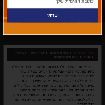
סופי ארטוס
ארכיון - פסטיבל 40
בימוי: סופי ארטוס
ישראל 2024
102 דקות
עברית
תרגום לעברית, אנגלית
שרה, אחות בטיפת חלב בשכונת חליסה בחיפה, מטפלת
בתינוקות כל היום - אבל אין לה ילדים משלה. שרה
מנסה, כבר שנים, להיכנס להריון באמצעות טיפולי
פוריות, ללא הצלחה. כשאניה, אמא צעירה במצוקה,
מגיעה אליה עם התינוקת שלה, שרה עושה ככל יכולתה
כדי לעזור לה. הקשר עם אניה ועדן, ילדתה, תהפוך
לתיקון למחסור העמוק של שרה, ונדמה שכל אחת מהן
יכולה להעניק לשנייה את מה שהיא זקוקה לו: בית מחד
וילד מאידך.