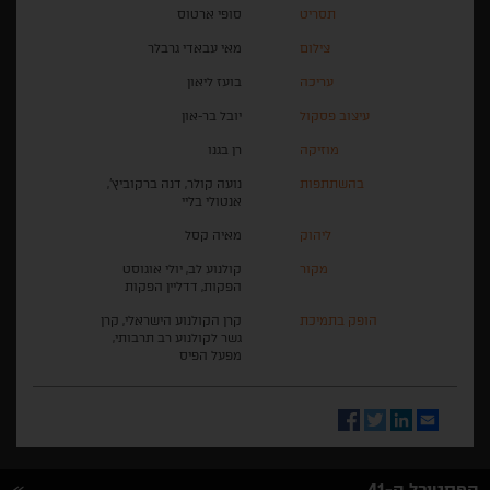
תסריט
סופי ארטוס
צילום
מאי עבאדי גרבלר
עריכה
בועז ליאון
עיצוב פסקול
יובל בר-און
מוזיקה
רן בגנו
בהשתתפות
נועה קולר, דנה ברקוביץ',
אנטולי בליי
ליהוק
מאיה קסל
מקור
קולנוע לב, יולי אוגוסט
הפקות, דדליין הפקות
הופק בתמיכת
קרן הקולנוע הישראלי, קרן
גשר לקולנוע רב תרבותי,
מפעל הפיס
Facebook
Twitter
LinkedIn
Email
הפסטיבל ה-41