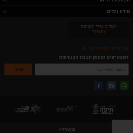
מידע וכלים
למידע כללי ותמיכה
*9300
הירשמו לניוזלטר
למצטרפים תוענק הטבת הצטרפות
נא
להזין
את
כתובת
האימייל
לקבלת
עקבו
עקבו
שלך
להרשמה
לקבלת
עידכונים
אחרינו
אחרינו
ניוזלטרים
מהאתר
בווצאפ
באינסטגרם
בפייסבוק