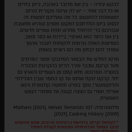
לבקש עזרה – בין אם מדובר באהבה, כיוון בחיים
או כל דבר אחר – יש לה שיטה מקורית לגרום
למשאלות להתגשם. כל מה שעליכם לעשות זה
לנסוע ביום הולדתכם למקום מסוים (שהיא מחשבת
עבורכם) כדי להיוולד מחדש תחת שמיים חדשים.
בין אם היעד הוא טאיפיי, ביירות או כפר סמוך,
הנסיעות האלה גורמות ללקוחות לעבור מהפך
שעוזר להם לבחון מה הם רוצים באמת.
סרטו החדש של הבמאי הסלובקי עטור הפרסים
פטר קרקס, שכבר עורר הדים בהקרנות הבכורה
בוונציה וטורונטו, מלא קסם מן השמיים והארץ גם
יחד. קרקס לוקח אותנו אל קו התפר שבין העלילתי
והדוקומנטרי, נוסך בסרט תחושה קולנועית ורגש
אמיתי, ואולי גם הצצה קטנה אל מסתרי הנפש
האנושית.
פילמוגרפיה: 107 Mothers (2021), Velvet Terrorists
(2021), Cooking History (2009)
* לקוחות יקרים: ברכישת כרטיסים מרובים, אתם מוזמנים
לבקר בעמוד הכרטיסיות ומבצעים לקבלת המחיר
המשתלם ביותר.