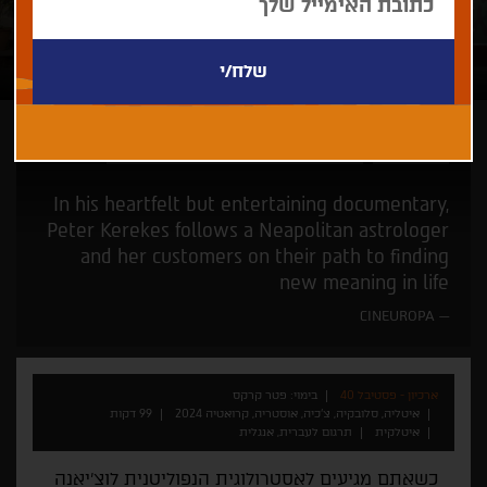
פטר קרקס
חם מהתנור -היישר מפסטיבלי ונציה וטורונטו
In his heartfelt but entertaining documentary,
Peter Kerekes follows a Neapolitan astrologer
and her customers on their path to finding
new meaning in life
CINEUROPA
ארכיון - פסטיבל 40
בימוי: פטר קרקס
איטליה, סלובקיה, צ'כיה, אוסטריה, קרואטיה 2024
99 דקות
איטלקית
תרגום לעברית, אנגלית
כשאתם מגיעים לאסטרולוגית הנפוליטנית לוצ'יאנה