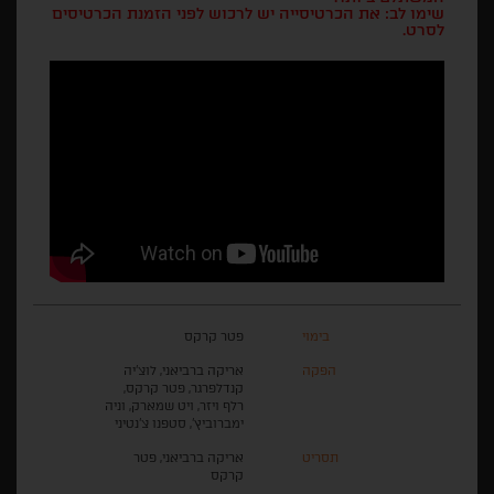
שימו לב: את הכרטיסייה יש לרכוש לפני הזמנת הכרטיסים
לסרט.
בימוי
פטר קרקס
הפקה
אריקה ברביאני, לוצ'יה
קנדלפרגר, פטר קרקס,
רלף ויזר, ויט שמארק, וניה
ימברוביץ', סטפנו צ'נטיני
תסריט
אריקה ברביאני, פטר
קרקס