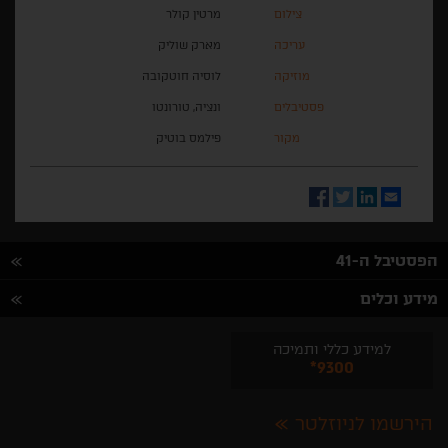
צילום
מרטין קולר
עריכה
מארק שוליק
מוזיקה
לוסיה חוטקובה
פסטיבלים
ונציה, טורונטו
מקור
פילמס בוטיק
Facebook
Twitter
LinkedIn
Email
הפסטיבל ה-41
מידע וכלים
למידע כללי ותמיכה
*9300
הירשמו לניוזלטר