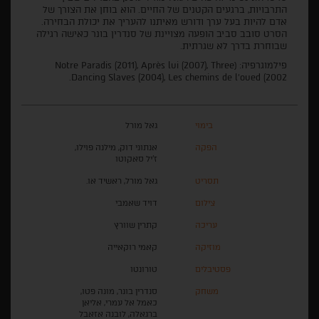
התרבויות, ברגעים הקטנים של החיים. הוא בוחן את הצורך של
אדם להיות בעל ערך ודורש מאיתנו להעריך את יכולת הבחירה.
הסרט סובב סביב הופעה מצויינת של סנדרין בונר כאישה רגילה
שבוחרת בדרך לא שגרתית.
פילמוגרפיה: (Notre Paradis (2011), Après lui (2007), Three
Dancing Slaves (2004), Les chemins de l'oued (2002.
בימוי
גאל מורל
הפקה
אנתוני דוק, מילנה פוילו,
ז'יל סאקוטו
תסריט
גאל מורל, ראשיד או.
צילום
דויד שאמבי
עריכה
קתרין שוורץ
מוזיקה
קאמי רוקאייה
פסטיבלים
טורונטו
משחק
סנדרין בונר, מונה פטו,
כאמל אל עמרי, אליאן
ברגאלה, לובנה אזאבל