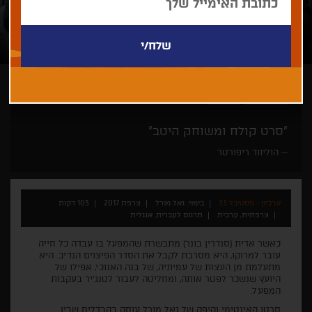
גאל מורל
דרמה
"סרט קולח ומשוחק היטב"
הוליווד ריפורטר
ארכיון - פסטיבל 33
בימוי: גאל מורל
צרפת 2017
103 דקות
צרפתית, ערבית
תרגום לעברית, אנגלית
כאשר אדית (סנדרין בונר) מתבשרת שהמפעל בו עבדה כל חייה
עובר למרוקו, היא מסרבת לקבל את הסדר הפיצוים הנדיב. היא
מתעלמת מן העצות של עמיתיה, של בנה האנוכי, אפילו של
היועץ שנשכר לפטר אותה, ומחליטה לעבור לטנג'יר בעקבות
המפעל.
סרטו האינטימי והיפה של גאל מורל עוסק בהבדלים שבין