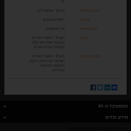
לוי
עיצוב פסקול
נין חזן - אולפני דיבי
מוזיקה
דניאל מרקוביץ
בהשתתפות
אלי גורנשטיין
מקור
כאן 11 – תאגיד השידור
הציבורי, אלדי פאי TLV,
סוכנות דבורה האריס
הופק בתמיכת
כאן 11 – תאגיד השידור
הציבורי, קרן סיינה, הקרן
החדשה לקולנוע
וטלוויזיה
Facebook
Twitter
LinkedIn
Email
הפסטיבל ה-41
מידע וכלים