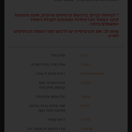
* לקוחות יקרים: ברכישת כרטיסים מרובים, אתם מוזמנים
לבקר בעמוד הכרטיסיות ומבצעים לקבלת המחיר
המשתלם ביותר.
שימו לב: את הכרטיסייה יש לרכוש לפני הזמנת הכרטיסים
לסרט.
בימוי
אלירן פלד
הפקה
אלירן פלד, טליה האריס
מפיקים שותפים
דורית חכים, לי שירה
תסריט
טליה האריס, יותם
קניספל, אלירן פלד
תחקיר
יובל שחם, אלירן פלד
צילום
סער מזרחי, בן לוי, צביקה
פורטנוי, גלעד רשף
עריכה
דניאל שועלי
אנימציה
עידו הרטמן, גיל מקניל, דור