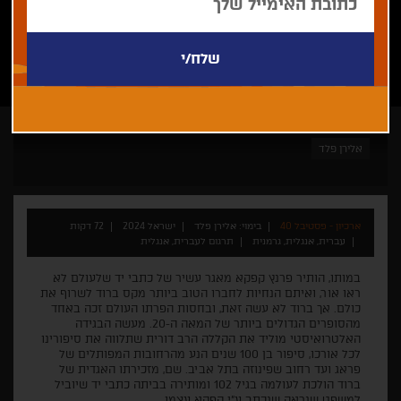
אלירן פלד
ארכיון - פסטיבל 40
בימוי: אלירן פלד
ישראל 2024
72 דקות
עברית, אנגלית, גרמנית
תרגום לעברית, אנגלית
במותו, הותיר פרנץ קפקא מאגר עשיר של כתבי יד שלעולם לא
ראו אור, ואיתם הנחיות לחברו הטוב ביותר מקס ברוד לשרוף את
כולם. אך ברוד לא עשה זאת, ובחסות הפרתו העולם זכה באחד
מהסופרים הגדולים ביותר של המאה ה-20. מעשה הבגידה
האלטרואיסטי מוליד את הקללה הרב דורית שתלווה את סיפורינו
לכל אורכו, סיפור בן 100 שנים הנע מהרחובות המפותלים של
פראג ועד רחוב שפינוזה בתל אביב. שם, מזכירתו האגדית של
ברוד הולכת לעולמה בגיל 102 ומותירה בביתה כתבי יד שיוביל
למשפט שנראה שנכתב ע"י קפקא עצמו.