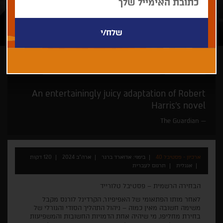
אדוארד ברגר
חם מהתנור -היישר מפסטיבלי ונציה וטורונטו
An entertainingly juicy adaptation of Robert
Harris’s novel
The Guardian
ארכיון - פסטיבל 40
בימוי: אדוארד ברגר
ארה"ב 2024
120 דקות
אנגלית
תרגום לעברית
הבחירה הרשמית – פסטיבל טלורייד
לאחר מותו הפתאומי של האפיפיור, הקרדינל לורנס מקבל
משימה חשובה מאין כמוה – ניהול התהליך הסודי והגורלי של
בחירת מחליפו, מי שיהיה אחת הדמויות החשובות והמשפיעות