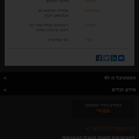
מוזיקה
פולקר ברטלמן
פסטיבלים
טלורייד, טורונטו, סן
סבסטיאן, לונדון
משחק
רייף פיינס, סטנלי טוצ'י, ג'ון
לית'גו, איזבלה רוסליני
מקור
בתי קולנוע לב
Facebook
Twitter
LinkedIn
Email
הפסטיבל ה-41
מידע וכלים
למידע כללי ותמיכה
*9300
הירשמו לניוזלטר
למצטרפים תוענק הטבת הצטרפות