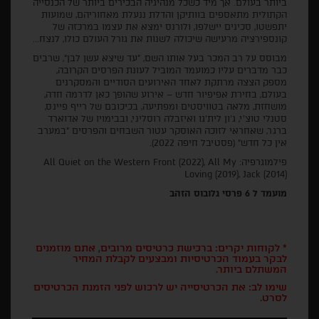
ביותר בעולם. אך מיד כשכל מנהיגיה הבכירים ביותר של הכנסייה
הקתולית מתאספים בוותיקן והדלת ננעלת מאחוריהם, שמועות
יתפשטו, סכינים יישלפו, ולורנס ימצא את עצמו במרכזה של
קונספירציה מרעישה שיכולה לשנות את גורל העולם כולו, לנצח...
מבוסס על רב המכר בעל אותו השם, "עד שיצא עשן לבן", שרבים
כבר מדברים עליו כמועמד המוביל לעונת הפרסים הקרובה,
מספק הצצה מרתקת לאחד האירועים הסודיים והמסקרנים
בעולם, בחירת אפיפיור חדש – אירוע שהופך כאן לדרמה חדה,
מושחזת, מלאה בטוויסטים ומפתיעה, בכיכובם של רייף פיינס,
סטנלי טוצ'י, ג'ון לית'גו ואיזבלה רוסליני, ובבימויו של אדוארד
ברגר, שאחראי לזוכה האוסקר עטור השבחים והפרסים "במערב
אין כל חדש" (פסטיבל חיפה 2022).
פילמוגרפיה: All Quiet on the Western Front (2022), All My
Loving (2019), Jack (2014)
מועמד ל 6 פרסי גלובוס הזהב
* לקוחות יקרים: ברכישת כרטיסים מרובים, אתם מוזמנים
לבקר בעמוד הכרטיסיות ומבצעים לקבלת המחיר
המשתלם ביותר.
שימו לב: את הכרטיסייה יש לרכוש לפני הזמנת הכרטיסים
לסרט.