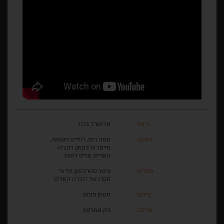
בימוי
אדוארד ברגר
הפקה
טסה רוס, ג'ולייט האואל,
מייקל א' ג'קמן, רוברט
האריס, אליס דוסון
תסריט
פיטר סטרוהאן, על פי
ספרו של רוברט האריס
צילום
סטפן פונטן
עריכה
ניק אמרסון