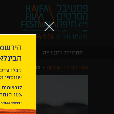
הירשמו
תחרויות ותעשייה
מידע כללי
הבינלא
עמוד הבית
פנורמה
כלב שחור
קבלו עדכו
שנוספו ועו
לנרשמים 
10% הנחה ברכישת 2 כרטיסים לסרטי הפסטיבל .
* ההנחה ממחיר כ