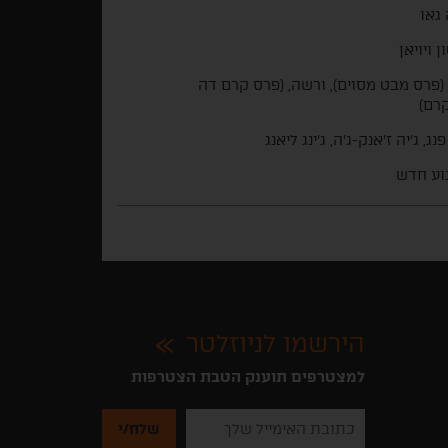
 גאו
 ויויאן
(פרס מבט מסוים), ורשה, (פרס קרם דה
רם)
נג, ג'יה ז'אנק-ג'ה, ג'ינג ליאנג
וע חדש
הירשמו לניוזלטר
למצטרפים תוענק הטבת הצטרפות
נא
להזין