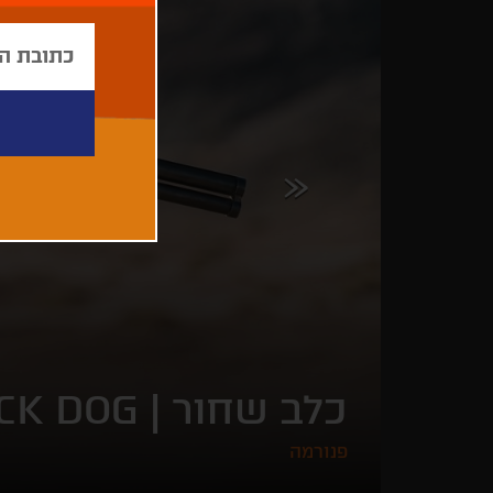
כלב שחור |
CK DOG
פנורמה