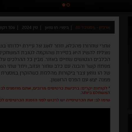
ארכיון - פסטיבל 40
בימוי: הו גוואן
סין 2024
106 דקות
אחרי שחרורו מהכלא, חוזר לאנג אל עיירת ילדותו ב
מצליח להשיג היא בסיירת שהוקמה לטובת המשחקים 
הכלבים הנטושים שחיים באזור. מבין כל ההולכים על
מפתח קשר והבנה עם כלב שחור ועזוב, ויחד שתי הנ
של הו גוואן צבר ביקורות מהללות כשהוקרן במסגרת 
ממנה יצא עם הפרס הראשון.
* לקוחות יקרים: ברכישת כרטיסים מרובים, אתם מוזמנים ל
המשתלם ביותר.
שימו לב: את הכרטיסייה יש לרכוש לפני הזמנת הכרטיסים לס