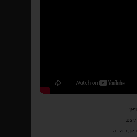
וואן
 ליאנג
ואן, רואי גה