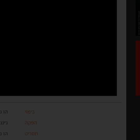
בימוי
הו ג
הפקה
ג'ינג
תסריט
הו גו