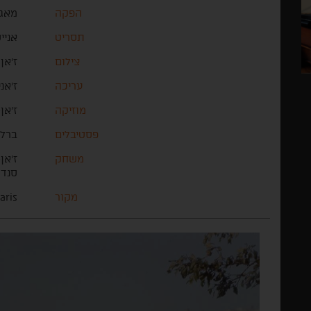
הפקה
מאג 
תסריט
אניי
צילום
ז'אן
עריכה
ז'אני
מוזיקה
ז'אן
פסטיבלים
ברלין 1965 (ציו
משחק
ז'אן
סנדר
מקור
aris