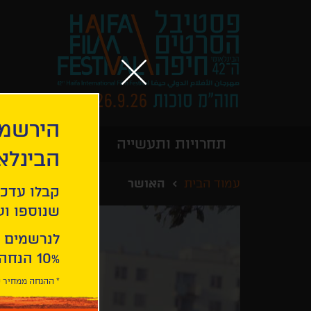
הירשמו
תחרויות ותעשייה
מידע כללי
הבינלא
עמוד הבית
האושר
קבלו עדכו
שנוספו ועו
לנרשמים 
10% הנחה ברכישת 2 כרטיסים לסרטי הפסטיבל .
* ההנחה ממחיר כ