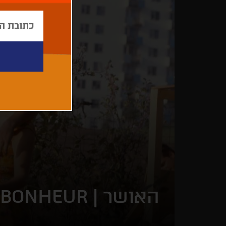
האושר |
 BONHEUR