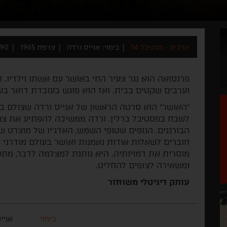
ארכיון - פסטיבל 34
בימוי: אנייס ורדה
צרפת 1965
90 דקות
פרנסואה הוא נגר צעיר החי באושר עם אשתו וילדיו. חי
וערבים שקטים בבית. ואז הוא פוגש בעובדת דואר בש
"האושר" הוא סרטה הראשון של אנייס ורדה שצולם בצ
לשבח בפסטיבל ברלין. ורדה ממשיכה להפתיע את צופ
הבורגנים. הנופים שטופי השמש, האדג'יו של מוצרט ש
חוברים לשאלות אודות נאמנות ואושר בעולם מודרני ומ
מוסרית את דמויותיה. היא נותנת למצלמה לדבר, מת
ומשאירה לצופים להחליט.
עותק דיגיטלי משוחזר
בימוי
אניי