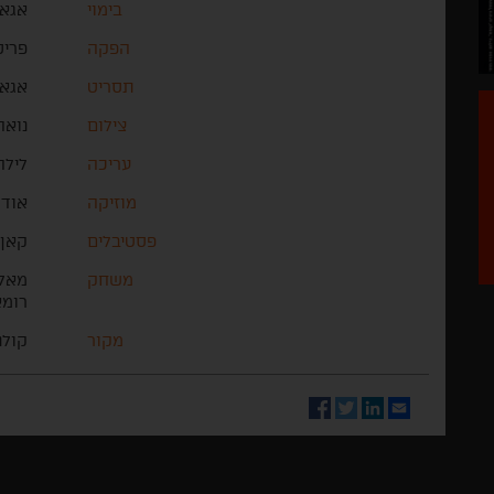
בימוי
אגאת
הפקה
פריס
תסריט
אגאת
צילום
נואה
עריכה
לילה
מוזיקה
אודר
פסטיבלים
קאן
משחק
מאלו
רומא
מקור
קולנ
Facebook
Twitter
LinkedIn
Email