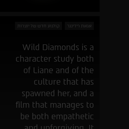
אגאת רידינגר
קולנוע חדש של יוצרות
Wild Diamonds is a
character study both
of Liane and of the
culture that has
spawned her, and a
film that manages to
be both empathetic
and unforgiving. It