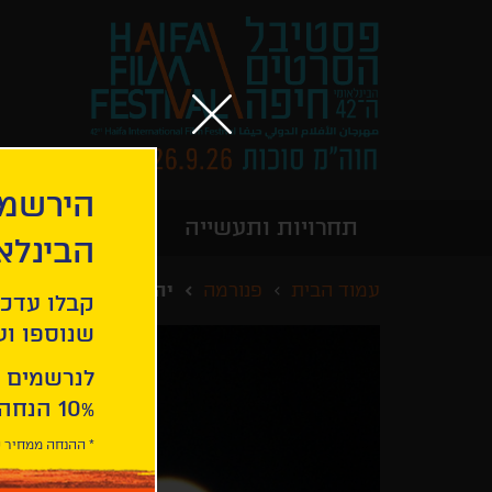
הירשמו
תחרויות ותעשייה
מידע כללי
הבינלא
עמוד הבית
פנורמה
יהלום פרוע
קבלו עדכו
שנוספו ועו
לנרשמים 
10% הנחה ברכישת 2 כרטיסים לסרטי הפסטיבל .
* ההנחה ממחיר כ