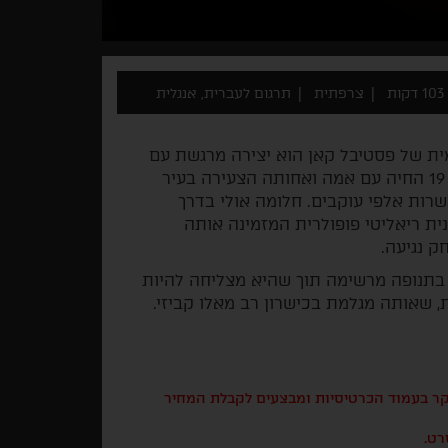
103 דקות
צרפתית
תרגום לעברית, אנגלית
ת של פסטיבל קאן הוא יצירה מרגשת עם
גיבורה לא שגרתית. הגיבורה הזו היא ליאן, צעירה בת 19 החיה עם אמה ואחותה הצעירה בעיר
ות אלפי עוקבים. חלומה אולי בדרך
 ריאליטי פופולרית המזמינה אותה
ק נגיעה.
בתנופה מרשימה תוך שהיא מצליחה להיות
שאותה מגלמת בכישרון רב מאלו קביזי.
בקר בעמוד הכרטיסיות ומבצעים לקבלת המחיר
רט.