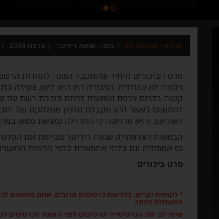
ארכיון - פסטיבל 40
בימוי: אגאת רידינגר
צרפת 2024
סרט הביכורים היחיד שהתקבל השנה לתחרות הרשמי
קטנה בדרום צרפת ושואפת להיות כוכבת רשת עם עשר
להתגשם כאשר היא מקבלת טלפון ממלהקת של תוכנית
לאודישן, והיא מרגישה כי התהילה נמצאת ממש במרח
הבמאית הצרפתייה אגאת רידינגר מביימת את הסרט 
גם אמפתית וגם בלתי מתפשרת כלפי הדמות הראשית, 
סרט ביכורים
* לקוחות יקרים: ברכישת כרטיסים מרובים, אתם מוזמנים ל
המשתלם ביותר.
שימו לב: את הכרטיסייה יש לרכוש לפני הזמנת הכרטיסים לס