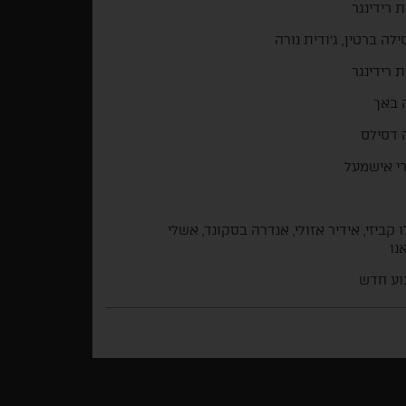
 רידינגר
ילה ברטין, ג'ודית נורה
 רידינגר
 באך
 דסילס
י אישמעל
 קביזי, אידיר אזולי, אנדרה בסקונד, אשלי
נו
וע חדש