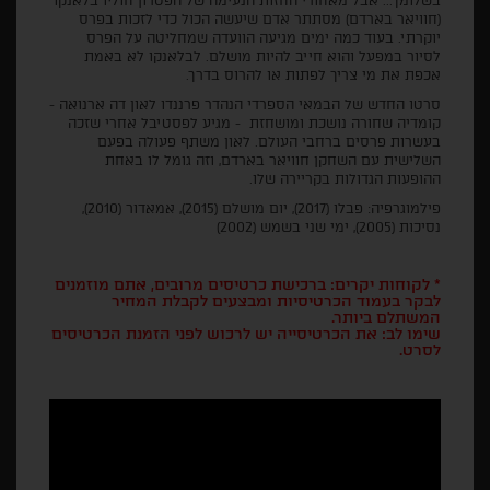
בשלומך... אבל מאחורי החזות הנעימה של הפטרון חוליו בלאנקו
(חוויאר בארדם) מסתתר אדם שיעשה הכול כדי לזכות בפרס
יוקרתי. בעוד כמה ימים מגיעה הוועדה שמחליטה על הפרס
לסיור במפעל והוא חייב להיות מושלם. לבלאנקו לא באמת
אכפת את מי צריך לפתות או להרוס בדרך.
סרטו החדש של הבמאי הספרדי הנהדר פרננדו לאון דה ארנואה -
קומדיה שחורה נושכת ומושחזת - מגיע לפסטיבל אחרי שזכה
בעשרות פרסים ברחבי העולם. לאון משתף פעולה בפעם
השלישית עם השחקן חוויאר בארדם, וזה גומל לו באחת
ההופעות הגדולות בקריירה שלו.
פילמוגרפיה: פבלו (2017), יום מושלם (2015), אמאדור (2010),
נסיכות (2005), ימי שני בשמש (2002)
* לקוחות יקרים: ברכישת כרטיסים מרובים, אתם מוזמנים
לבקר בעמוד הכרטיסיות ומבצעים לקבלת המחיר
המשתלם ביותר.
שימו לב: את הכרטיסייה יש לרכוש לפני הזמנת הכרטיסים
לסרט.