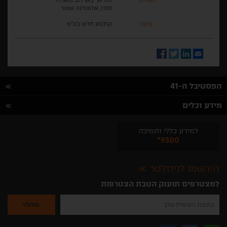
משחק
חוויאר בארדם, מאנולו
סולו, אלמודנה אמור
מקור
קולנוע חדש בע"מ
Facebook
Twitter
LinkedIn
Email
הפסטיבל ה-41
מידע וכלים
למידע כללי ותמיכה
*9300
הירשמו לניוזלטר
למצטרפים תוענק הטבת הצטרפות
נא
להזין
את
כתובת
האימייל