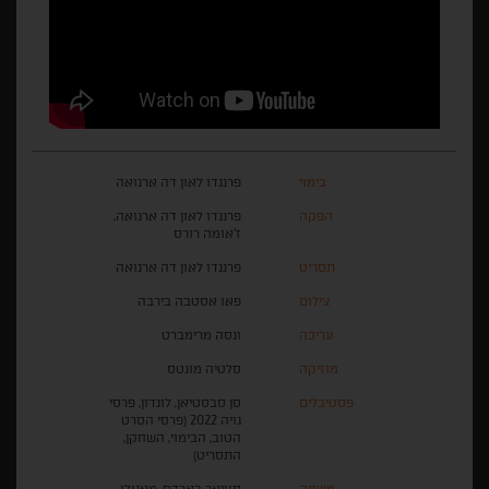
בימוי
פרננדו לאון דה ארנואה
הפקה
פרננדו לאון דה ארנואה,
ז'אומה רורס
תסריט
פרננדו לאון דה ארנואה
צילום
פאו אסטבה בירבה
עריכה
ונסה מרימברט
מוזיקה
סלטיה מונטס
פסטיבלים
סן סבסטיאן, לונדון, פרסי
גויה 2022 (פרסי הסרט
הטוב, הבימוי, השחקן,
התסריט)