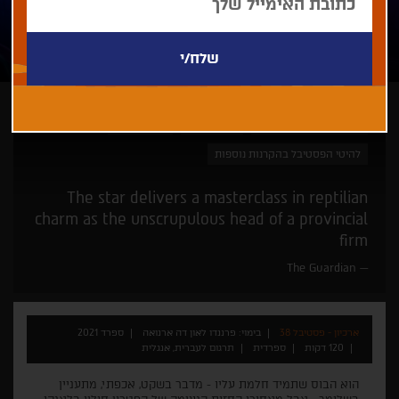
פרננדו לאון דה ארנואה
זוכי פרסים
המאסטרים
להיטי הפסטיבל בהקרנות נוספות
The star delivers a masterclass in reptilian
charm as the unscrupulous head of a provincial
firm
The Guardian
ארכיון - פסטיבל 38
בימוי: פרננדו לאון דה ארנואה
ספרד 2021
120 דקות
ספרדית
תרגום לעברית, אנגלית
הוא הבוס שתמיד חלמת עליו - מדבר בשקט, אכפתי, מתעניין