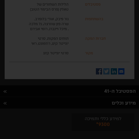
פסטיבלים
הלילות השחורים של
טאלין (פרס הבימוי הטוב)
בהשתתפות
נור פיבק, אורי בלופרב,
שרה פון שוורצה, גל מלכה
, מיכל ויינברג, רומי אבירם
חברות הפקה
תותים הפקות, סרטי
יונייטד קינג, רוזמונט, ראי
מקור
סרטי יונייטד קינג
Facebook
Twitter
LinkedIn
Email
הפסטיבל ה-41
מידע וכלים
למידע כללי ותמיכה
*9300