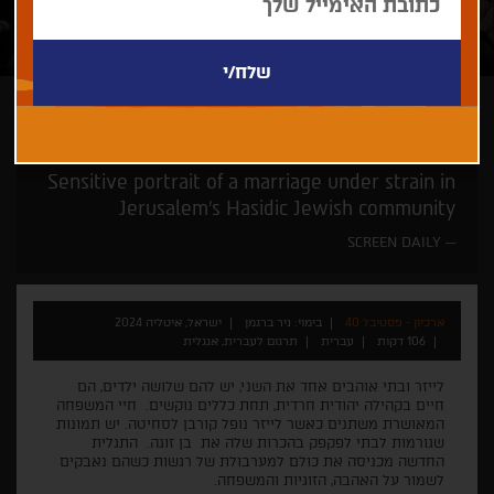
ניר ברגמן
זוכי פרסים
Sensitive portrait of a marriage under strain in
Jerusalem’s Hasidic Jewish community
SCREEN DAILY
ארכיון - פסטיבל 40
בימוי: ניר ברגמן
ישראל, איטליה 2024
106 דקות
עברית
תרגום לעברית, אנגלית
לייזר ובתי אוהבים אחד את השני, יש להם שלושה ילדים, הם
חיים בקהילה יהודית חרדית, תחת כללים נוקשים. חיי המשפחה
המאושרת משתנים כאשר לייזר נופל קורבן לסחיטה. יש תמונות
שגורמות לבתי לפקפק בהכרות שלה את בן זוגה. התגלית
החדשה מכניסה את כולם למערבולת של רגשות כשהם נאבקים
לשמור על האהבה, הזוגיות והמשפחה.