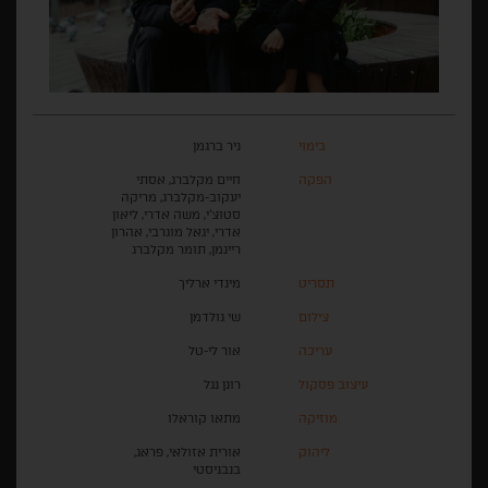
בימוי
ניר ברגמן
הפקה
חיים מקלברג, אסתי
יעקוב-מקלברג, מריקה
סטוצ'י, משה אדרי, ליאון
אדרי, יגאל מוגרבי, אהרון
ריינמן, תומר מקלברג
תסריט
מינדי ארליך
צילום
שי גולדמן
עריכה
אור לי-טל
עיצוב פסקול
רונן נגל
מוזיקה
מתאו קוראלו
ליהוק
אורית אזולאי, פראג,
בנבניסטי