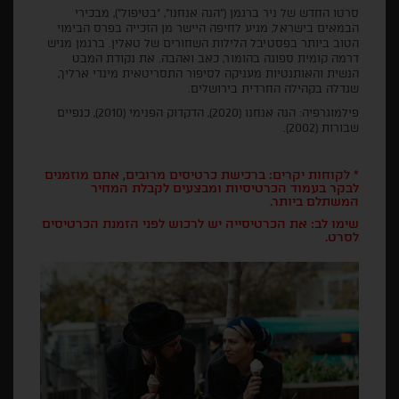
סרטו החדש של ניר ברגמן ("הנה אנחנו", "בטיפול"), מבכירי
הבמאים בישראל, מגיע לחיפה היישר מן הזכייה בפרס הבימוי
הטוב ביותר בפסטיבל הלילות השחורים של טאלין. ברגמן מגיש
דרמה קומית ספוגה בהומור, כאב ואהבה. את נקודת המבט
הנשית והאותנטיות מעניקה לסיפור התסריטאית מינדי ארליך,
שגדלה בקהילה החרדית בירושלים.
פילמוגרפיה: הנה אנחנו (2020), הדקדוק הפנימי (2010), כנפיים
שבורות (2002).
* לקוחות יקרים: ברכישת כרטיסים מרובים, אתם מוזמנים
לבקר בעמוד הכרטיסיות ומבצעים לקבלת המחיר
המשתלם ביותר.
שימו לב: את הכרטיסייה יש לרכוש לפני הזמנת הכרטיסים
לסרט.