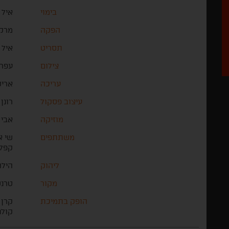
בימוי
איל 
הפקה
מרק 
תסריט
איל 
צילום
עפר 
עריכה
אריק
עיצוב פסקול
רונן 
מוזיקה
אבי 
משתתפים
שי א
קפלן
ליהוק
הילה
מקור
טרנ
הופק בתמיכת
קרן 
קולנ