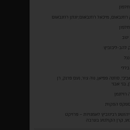
חלפון
רוזנבאום, מיכאל רוזנבאום,יונתן רוזנבאום
חלפון
ינוב
 להב-ליבוביץ
נגל
בללי
ביבי, סוזנה פפיאן, נוה צור, נעם פרנק, רן
, בני אבני
 רויזנמן
ספקס הפקות
יהושע רבינוביץ לאמנויות – פרויקט
וע, קרן הקולנוע בערבה