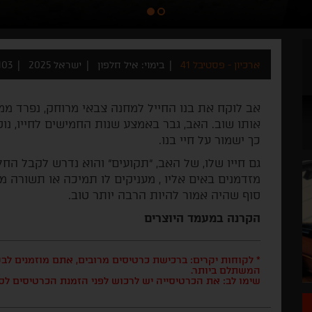
ארכיון - פסטיבל 41
בימוי: איל חלפון
ישראל 2025
103 דקו
אב לוקח את בנו החייל למחנה צבאי מרוחק, נפרד ממ
אותו שוב. האב, גבר באמצע שנות החמישים לחייו, נוט
כך ישמור על חיי בנו.
גם חייו שלו, של האב, "תקועים" והוא נדרש לקבל החל
מזדמנים באים אליו , מעניקים לו תמיכה או תשורה ממ
סוף שהיה אמור להיות הרבה יותר טוב.
הקרנה במעמד היוצרים
* לקוחות יקרים: ברכישת כרטיסים מרובים, אתם מוזמנים ל
המשתלם ביותר.
שימו לב: את הכרטיסייה יש לרכוש לפני הזמנת הכרטיסים לס