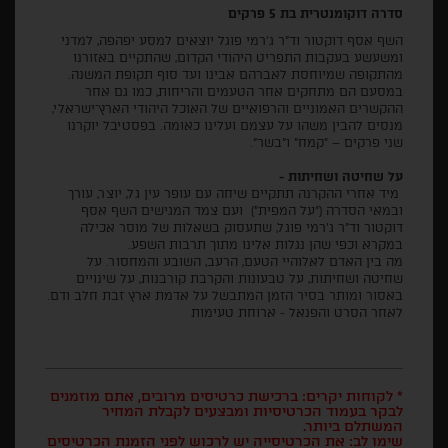
סדרה דוקומנטרית בת 5 פרקים
השף אסף דוקטור וד"ר ג׳רמי פוגל יוצאים למסע יפהפה, למדני
ומשעשע בעקבות התפריט היהודי הקדום, שהתקיים באזורנו
מהתקופה שמיוחסת לאברהם אבינו ועד סוף תקופת המשנה.
במסעם הם מתחקים אחר הטעמים והריחות, כמו גם אחר
ההקשרים האמוניים והרפואיים של האוכל היהודי הארץ־ישראלי,
מנסים להבין משהו על עצמם ועלינו כאומה. בפסטיבל יוקרנו
שני פרקים – "קמח" ו"בשר".
על שחיטה ושחיתות -
מיד אחרי ההקרנה תתקיים שיחה עם עופר עין גל, יוצר, עורך
ובמאי הסדרה ("על המפית") ועם צמד המגישים השף אסף
דוקטור וד"ר ג'רמי פוגל, שתעסוק בשאלות של מוסר אכילה
במקרא וכפי שהן נגלות אלינו מתוך תרבות השפע.
מה בין האדם לאלוהיי הטעם, הרעב, השובע והמחסור. על
שחיטה ושחיתות, על טבעונות והקרבת קורבנות, על שינויים
באסור ומותר בסיר הזמן המתבשל על אדמת ארץ זבת חלב ודם.
לאחר הסרט והפנאל - ארוחת טעימות
* לקוחות יקרים: ברכישת כרטיסים מרובים, אתם מוזמנים
לבקר בעמוד הכרטיסיות ומבצעים לקבלת המחיר
המשתלם ביותר.
שימו לב: את הכרטיסייה יש לרכוש לפני הזמנת הכרטיסים