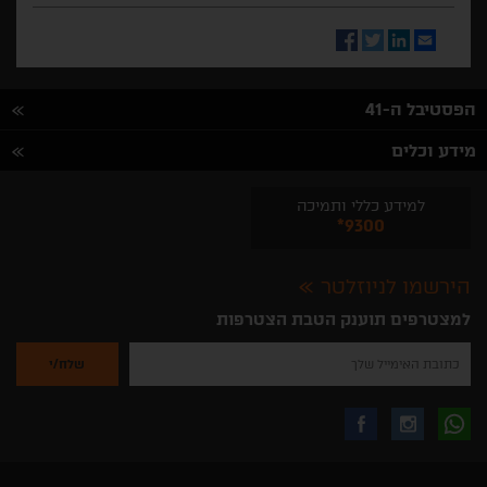
Facebook
Twitter
LinkedIn
Email
הפסטיבל ה-41
מידע וכלים
למידע כללי ותמיכה
*9300
הירשמו לניוזלטר
למצטרפים תוענק הטבת הצטרפות
נא
להזין
את
כתובת
האימייל
לקבלת
עקבו
עקבו
שלך
להרשמה
לקבלת
עידכונים
אחרינו
אחרינו
ניוזלטרים
מהאתר