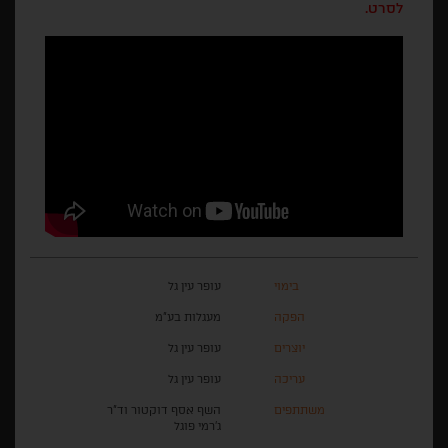
לסרט.
בימוי
עופר עין גל
הפקה
מעגלות בע״מ
יוצרים
עופר עין גל
עריכה
עופר עין גל
משתתפים
השף אסף דוקטור וד"ר
ג׳רמי פוגל