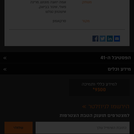
משחק
אמה יואנה מוגוש, מרינה
פאלי, איגור בביאק,
אישטוון טגלש
מקור
סרקאמון
Facebook
Twitter
LinkedIn
Email
הפסטיבל ה-41
מידע וכלים
למידע כללי ותמיכה
*9300
הירשמו לניוזלטר
למצטרפים תוענק הטבת הצטרפות
נא
להזין
את