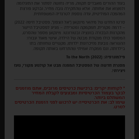
בעוד ההורים מאבדים תקווה, מריה נחושה לפתור את התעלומה
ולמצוא את אחותה. אלא שהחקירה גובה מחיר, וברקע פורצת
המהפכה הפוליטית, עדה נוספת לטרגדיה המשפחתית.
סרטו החדש של מיהאי מינקאן (“אל הצפון”, פסטיבל חיפה 2022)
– דרמה מקורית, חמקמקה ומטרידה – מגיע לפסטיבל היישר
מהקרנות הבכורה בוונציה ובטורונטו. מינקאן מספר שהסרט,
המסופר כולו מנקודת מבטה של הילדה, אישי מאוד עבורו:
ההשראה נובעת מזיכרונות ילדותו, מקשיים שחוותה בתו
בילדותה, וגם ממקרה אמיתי שהתרחש באותה תקופה.
פילמוגרפיה: To the North (2022)
מסגרת חדשה של הפסטיבל המפנה מבט אל קולנוע מקורי, נועז
ויצירתי.
* לקוחות יקרים: ברכישת כרטיסים מרובים, אתם מוזמנים
לבקר בעמוד הכרטיסיות ומבצעים לקבלת המחיר
המשתלם ביותר.
שימו לב: את הכרטיסייה יש לרכוש לפני הזמנת הכרטיסים
לסרט.