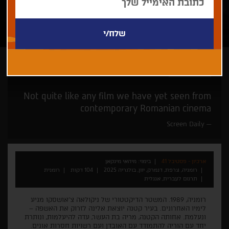
מיהאי מינקאן
Not quite like any film we have yet seen from
contemporary Romanian cinema
Screen Daily
ארכיון - פסטיבל 41
בימוי: מיהאי מינקאן
רומניה, צרפת, דנמרק, יוון, בולגריה 2025
104 דקות
רומנית
תרגום לעברית, אנגלית
רומניה, 1989. המשטר הדיקטטורי של ניקולאה צ'אושסקו מגיע
לימיו האחרונים. בעיר קטנה יוצאת אלינה לזרוק את האשפה –
ונעלמת. אחותה הקטנה, מריה בת העשר, עדה להיעלמות, ונותרת
יחד עם הוריה להתמודד עם האובדן ועם רשויות חסרות אונים.