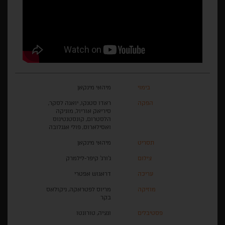
בימוי
מיהאי מינקאן
הפקה
ראדו סטנקו, יואנה לסקר,
סיריאק אוריול, מוניקה
הלסטרום, קונסטנטינוס
ואסילארוס, פולי אנגלובה
תסריט
מיהאי מינקאן
צילום
ג'ורג' קיפר-לילמרק
עריכה
דראגוש אפטרי
מוזיקה
מריוס לפטראקה, ניקולאס
בקר
פסטיבלים
ונציה, טורונטו