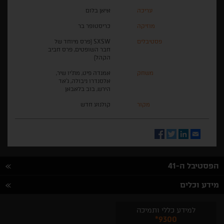
עריכה
איאן בלום
מוזיקה
כריסטופר בר
פסטיבלים
SXSW (פרס מיוחד של
חבר השופטים, פרס חביב
הקהל)
משחק
אמנדה פיט, מת'יו שיר,
אלסנדרו ניבולה, ג'אד
הירש, בוב בלאבאן
מקור
קולנוע חדש
Facebook
Twitter
LinkedIn
Email
הפסטיבל ה-41
מידע וכלים
למידע כללי ותמיכה
*9300