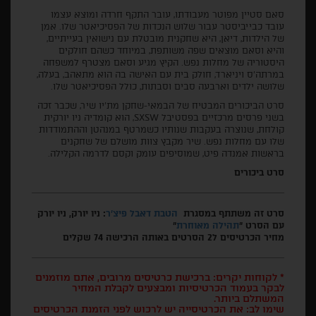
סאם סטיין מפוטר מעבודתו, עובר התקף חרדה ומוצא עצמו
עובד כבייביסטר עבור שלוש הנכדות של הפסיכיאטר שלו. אמן
של הילדות, דיאן, היא שחקנית מובטלת עם נישואין בעייתיים,
והיא וסאם מוצאים שפה משותפת, במיוחד כשהם חולקים
היסטוריה של מחלות נפש. הקיץ מגיע וסאם מצטרף למשפחה
במרתה'ס ויניארד, חולק בית עם האישה בה הוא מתאהב, בעלה,
שלושה ילדים וארבעה סבים וסבתות, כולל הפסיכיאטר שלו.
סרט הביכורים המבטיח של הבמאי-שחקן מת'יו שיר, שכבר זכה
בשני פרסים מרכזיים בפסטיבל SXSW, הוא קומדיה ניו יורקית
קולחת, שנוצרה בעקבות שנותיו כשמרטף במנהטן וההתמודדות
שלו עם מחלות נפש. שיר מקבץ צוות מושלם של שחקנים
בראשות אמנדה פיט, שמוסיפים עומק וקסם לדרמה הקלילה.
סרט ביכורים
סרט זה משתתף במסגרת
הטבת דאבל פיצ'ר
: ניו יורק, ניו יורק
עם הסרט "
תהילה מאוחרת
"
מחיר הכרטיסים ל2 הסרטים באותה הרכישה 74 שקלים
* לקוחות יקרים: ברכישת כרטיסים מרובים, אתם מוזמנים
לבקר בעמוד הכרטיסיות ומבצעים לקבלת המחיר
המשתלם ביותר.
שימו לב: את הכרטיסייה יש לרכוש לפני הזמנת הכרטיסים