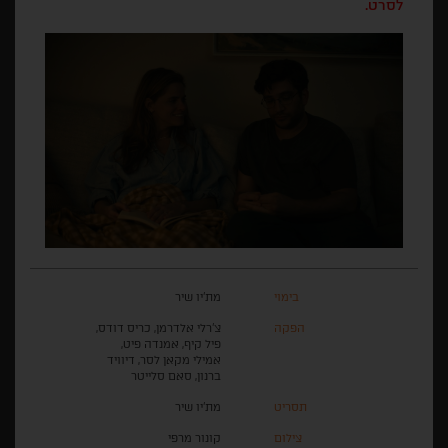
לסרט.
בימוי
מת'יו שיר
הפקה
צ'רלי אלדרמן, כריס דודס,
פיל קיף, אמנדה פיט,
אמילי מקאן לסר, דיוויד
ברנון, סאם סלייטר
תסריט
מת'יו שיר
צילום
קונור מרפי