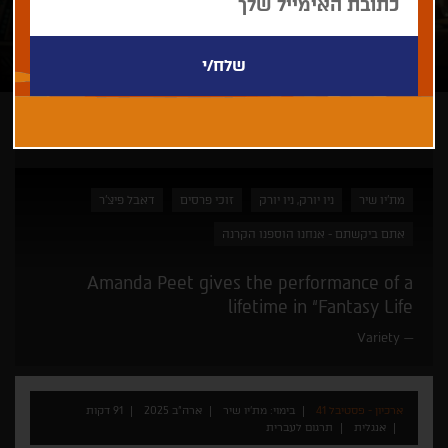
ארכיון - פסטיבל 41
מת'יו שיר
ניו יורק, ניו יורק
זוכי פרסים
דאבל פיצ'ר
אתם ביקשתם - אנחנו הוספנו הקרנה
Amanda Peet gives the performance of a
lifetime in “Fantasy Life
Variety
ארכיון - פסטיבל 41
בימוי: מת'יו שיר
ארה"ב 2025
91 דקות
אנגלית
תרגום לעברית