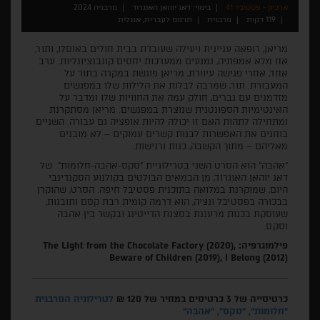
ארכיון - פסטיבל 41
בימוי: דאג יוהאן האוגרוד
נורבגיה 2024
119 דקות
נורבגית
תרגום לעברית, אנגלית
מריאן, רופאה עניינית ויעילה שעובדת בבית חולים באוסלו, ותור,
אח מלא אמפתיה, נמנעים ממערכות יחסים קונבנציונליות. ערב
אחד, אחרי פגישה עיוורת, מריאן פוגשת במקרה בתור על
המעבורת. תור, שמרבה לבלות את הלילות שלו במפגשים
מזדמנים עם גברים, חולק עמה את החוויות שלו ומדבר על
האינטימיות הספונטנית שנוצרת במפגשים. מריאן מסתקרנת
ומתחילה לתהות האם זו יכולה להיות אופציה גם עבורה. השניים
בוחנים את האפשרות לבנות קשרים עמוקים – לא מובנים
מאליהם – מתוך הקשבה, כנות ורגישות.
"אהבה" הוא הסרט השני בטרילוגיית "סקס-אהבה-חלומות" של
דאג יוהאן האוגרוד, מן הבמאים הבולטים בקולנוע הסקנדינבי
היום, שמוקרנת במלואה בתוכנית פסטיבל חיפה. הסרט, שהוקרן
בבכורה בפסטיבל ונציה, הוא דרמה קומית רבת קסם ותובנות,
שעוסקת בכנות מרעננת בסצנת הדייטינג ובקשר בין אהבה
וסקס.
פילמוגרפיה: The Light from the Chocolate Factory (2020),
Beware of Children (2019), I Belong (2012)
כרטיסייה של 3 כרטיסים במחיר של 120 ₪
לטרילוגיה הנורבגית
"חלומות", "סקס", "אהבה"