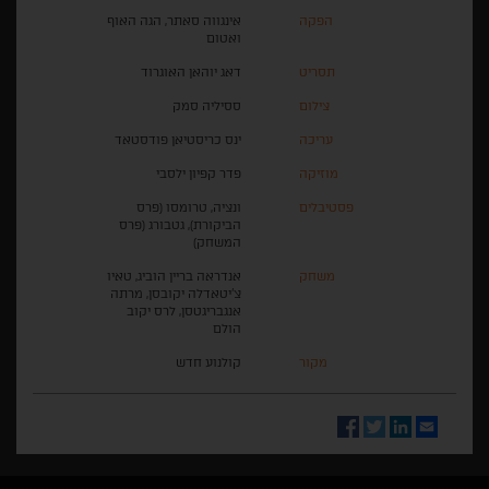
הפקה
אינגווה סאתר, הגה האוף
ואטום
תסריט
דאג יוהאן האוגרוד
צילום
ססיליה סמק
עריכה
ינס כריסטיאן פודסטאד
מוזיקה
פדר קפיון ילסבי
פסטיבלים
ונציה, טרומסו (פרס
הביקורת), גטבורג (פרס
המשחק)
משחק
אנדראה בריין הוביג, טאיו
צ'יטאדלה יקובסן, מרתה
אנגבריגטסן, לרס יקוב
הולם
מקור
קולנוע חדש
Facebook
Twitter
LinkedIn
Email