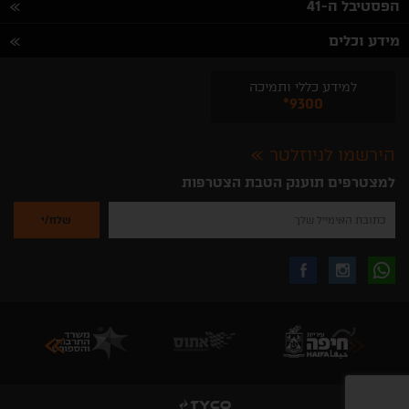
הפסטיבל ה-41
מידע וכלים
למידע כללי ותמיכה
*9300
הירשמו לניוזלטר
למצטרפים תוענק הטבת הצטרפות
נא
להזין
את
כתובת
האימייל
לקבלת
עקבו
עקבו
שלך
להרשמה
לקבלת
עידכונים
אחרינו
אחרינו
ניוזלטרים
מהאתר
בווצאפ
באינסטגרם
בפייסבוק