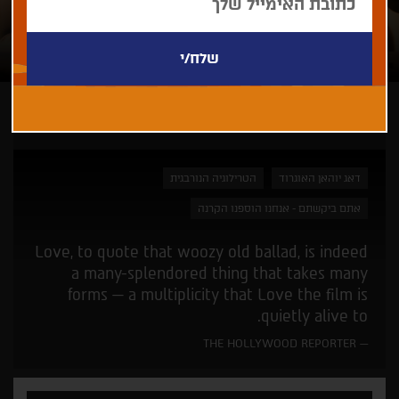
ארכיון - פסטיבל 41
דאג יוהאן האוגרוד
הטרילוגיה הנורבגית
אתם ביקשתם - אנחנו הוספנו הקרנה
Love, to quote that woozy old ballad, is indeed
a many-splendored thing that takes many
forms — a multiplicity that Love the film is
quietly alive to.
THE HOLLYWOOD REPORTER