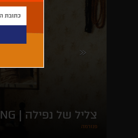
צליל של נפילה |
ING
פנורמה