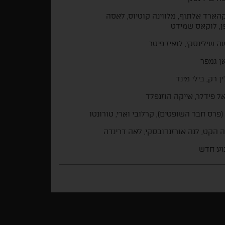
הארד אלתוף, מלווינה קוטיוס, לאסה
, לוקאס שמידט
 שילינסקי, לואיז פיטר
ן גמפר
ן רק, בילי מינד
ל פידלר, אייקה הוזנפלד
(פרס חבר השופטים), קרלובי וארי, טורונטו
 הקט, לנה אורזנדובסקי, לאה דרינדה
וע חדש