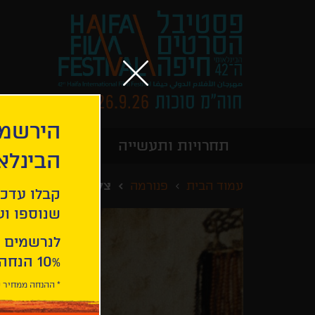
הירשמו
תחרויות ותעשייה
מידע כללי
הבינלא
עמוד הבית
פנורמה
צליל של נפילה
קבלו עדכו
שנוספו ועו
לנרשמים 
10% הנחה ברכישת 2 כרטיסים לסרטי הפסטיבל .
* ההנחה ממחיר כ