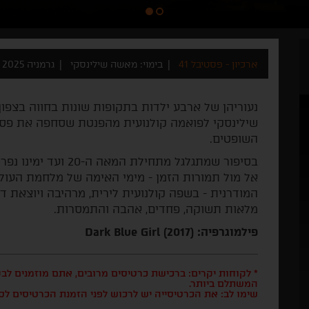
ארכיון - פסטיבל 41
בימוי: מאשה שילינסקי
גרמניה 2025
נעוריהן של ארבע ילדות בתקופות שונות בחווה בצפו
שילינסקי לפואמה קולנועית מהפנטת שסחפה את פסט
השופטים.
בסיפור שמתגלגל מתחילת
אל מול תמורות הזמן - מימי האימה של מלחמת העול
המודרנית - בשפה קולנועית לירית, מרהיבה ויוצאת ד
מלאות תשוקה, פחדים, אהבה והתמסרות.
פילמוגרפיה: Dark Blue Girl (2017)
* לקוחות יקרים: ברכישת כרטיסים מרובים, אתם מוזמנים ל
המשתלם ביותר.
שימו לב: את הכרטיסייה יש לרכוש לפני הזמנת הכרטיסים לס