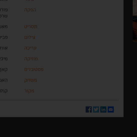
הפקה
פורק
שרפן
תסריט
מאשה
צילום
פביא
עריכה
אוולי
מוזיקה
מיכא
פסטיבלים
קאן 
משחק
האנה
מקור
קולנ
Facebook
Twitter
LinkedIn
Email