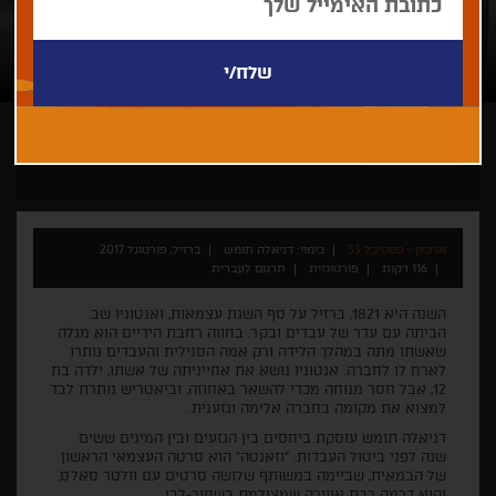
דניאלה תומש
ארכיון - פסטיבל 33
בימוי: דניאלה תומש
ברזיל, פורטוגל 2017
116 דקות
פורטוגזית
תרגום לעברית
השנה היא 1821, ברזיל על סף השגת עצמאות, ואנטוניו שב
הביתה עם עדר של עבדים ובקר. בחווה רחבת הידיים הוא מגלה
שאשתו מתה במהלך הלידה ורק אמה הסנילית והעבדים נותרו
לארח לו לחברה. אנטוניו נושא את אחייניתה של אשתו, ילדה בת
12, אבל חסר מנוחה מכדי להשאר באחוזה, וביאטריש נותרת לבד
למצוא את מקומה בחברה אלימה וגזענית.
דניאלה תומש עוסקת ביחסים בין הגזעים ובין המינים ששים
שנה לפני ביטול העבדות. "וזאנטה" הוא סרטה העצמאי הראשון
של הבמאית, שביימה במשותף שלושה סרטים עם וולטר סאלס,
והוא דרמה רבת אווירה שמצולמת בשחור-לבן.