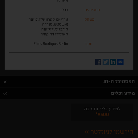
מאריניו
פסטיבלים
ברלין
משחק
אדריאנו קארוואליו, לואנה
נאשטאש, סנדרה
קורבלוני, ז'וליאנה
קארניירו דה קוניה
מקור
Films Boutique, Berlin
Facebook
Twitter
LinkedIn
Email
הפסטיבל ה-41
מידע וכלים
למידע כללי ותמיכה
*9300
הירשמו לניוזלטר