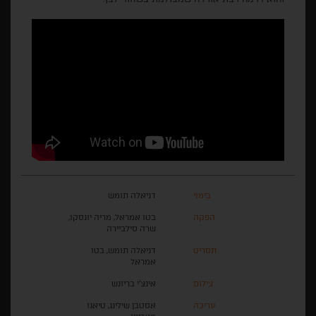
בימוי
דניאלה תומש
הפקה
בטו אמראל, מריה יונסקו,
שרה סילביירה
תסריט
דניאלה תומש, בטו
אמראל
צילום
אינצ'י בריונש
עריכה
אסטבן שילינג, טיאגו