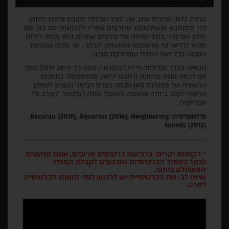
ברזיל, 1977. מרצ'לו עוזב את העיר הגדולה לטובת עיירת ילדותו
כדי להתחבא מהשלטונות שרודפים אחריו ולהתאחד עם בנו. שם,
תחת שם בדוי בתוך קהילה של נרדפים אחרים, הוא מנסה לחיות
מחוץ לרדאר עד שהמשטר המושחת יקרוס - אך מגלה שטבעת
הסכנה בכל זאת הולכת ומתהדקת סביבו.
הבמאי קלבר מנדונסה־פיליו ("בקוראו", פסטיבל חיפה 2019) חוזר
עם דרמת מתח מרתקת ורחבת יריעה, שהשתתפה בתחרות
הרשמית של פסטיבל קאן וזכתה בפרס הבימוי ובפרס לשחקן
הראשי הטוב ביותר, שהוענק לוואגנר מורה ("נרקוס", "הקרב על
אמריקה").
פילמוגרפיה: Bacurau (2019), Aquarius (2016), Neighboring
Sounds (2012)
* לקוחות יקרים: ברכישת כרטיסים מרובים, אתם מוזמנים
לבקר בעמוד הכרטיסיות ומבצעים לקבלת המחיר
המשתלם ביותר.
שימו לב: את הכרטיסייה יש לרכוש לפני הזמנת הכרטיסים
לסרט.