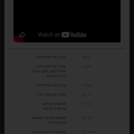
בימוי
קלבר מנדונסה־פיליו
הפקה
קלבר מנדונסה־פיליו,
אמילי לקלו, ואגנר מורה,
ברנט טרוורס
תסריט
קלבר מנדונסה־פיליו
צילום
יבגניה אלכסנדרובה
עריכה
מתאוש פאריאש,
אדוארדו סראנו
מוזיקה
מתאוש אלווש, תומאש
אלווש־סוזה
פסטיבלים
קאן (פרס השחקן הטוב