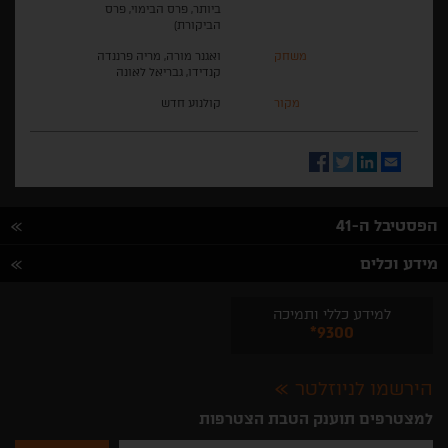
ביותר, פרס הבימוי, פרס
הביקורת)
משחק
ואגנר מורה, מריה פרננדה
קנדידו, גבריאל לאונה
מקור
קולנוע חדש
Facebook
Twitter
LinkedIn
Email
הפסטיבל ה-41
מידע וכלים
למידע כללי ותמיכה
*9300
הירשמו לניוזלטר
למצטרפים תוענק הטבת הצטרפות
נא