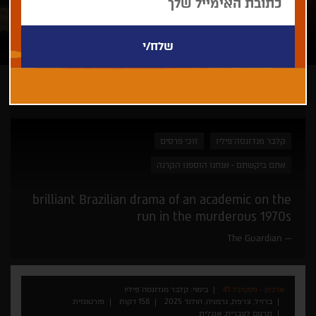
ארכיון - פסטיבל 41
קלבר מנדונסה־פיליו
זוכי פרסים
אתם ביקשתם - אנחנו הוספנו הקרנה
brilliant Brazilian drama of an academic on the
run in the murderous 1970s
The Guardian
ארכיון - פסטיבל 41
בימוי: קלבר מנדונסה־פיליו
ברזיל, צרפת, גרמניה, הולנד 2025
158 דקות
פורטוגזית
תרגום לעברית, אנגלית